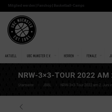
Mitglied werden
|
Fanshop
|
Basketball-Camps
Aktuell
UBC Münster e.V.
Herren
Female
J
NRW-3×3-TOUR 2022 AM 
Startseite
JBBL
NRW-3×3-Tour 2022 am 2. Juni i