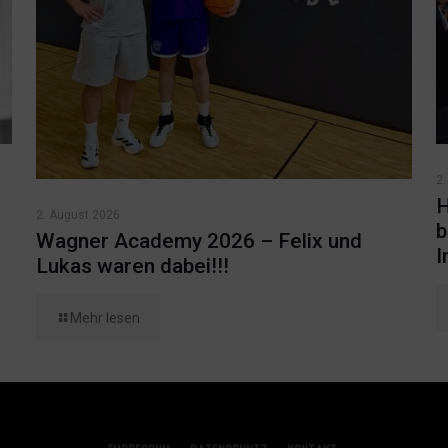
2.
H
2. August 2026
b
Wagner Academy 2026 – Felix und
I
Lukas waren dabei!!!
Mehr lesen