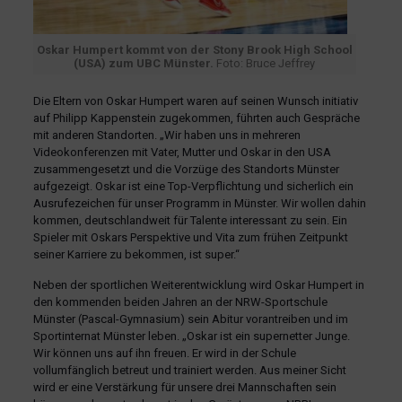
Oskar Humpert kommt von der Stony Brook High School
(USA) zum UBC Münster.
Foto: Bruce Jeffrey
Die Eltern von Oskar Humpert waren auf seinen Wunsch initiativ
auf Philipp Kappenstein zugekommen, führten auch Gespräche
mit anderen Standorten. „Wir haben uns in mehreren
Videokonferenzen mit Vater, Mutter und Oskar in den USA
zusammengesetzt und die Vorzüge des Standorts Münster
aufgezeigt. Oskar ist eine Top-Verpflichtung und sicherlich ein
Ausrufezeichen für unser Programm in Münster. Wir wollen dahin
kommen, deutschlandweit für Talente interessant zu sein. Ein
Spieler mit Oskars Perspektive und Vita zum frühen Zeitpunkt
seiner Karriere zu bekommen, ist super.“
Neben der sportlichen Weiterentwicklung wird Oskar Humpert in
den kommenden beiden Jahren an der NRW-Sportschule
Münster (Pascal-Gymnasium) sein Abitur vorantreiben und im
Sportinternat Münster leben. „Oskar ist ein supernetter Junge.
Wir können uns auf ihn freuen. Er wird in der Schule
vollumfänglich betreut und trainiert werden. Aus meiner Sicht
wird er eine Verstärkung für unsere drei Mannschaften sein