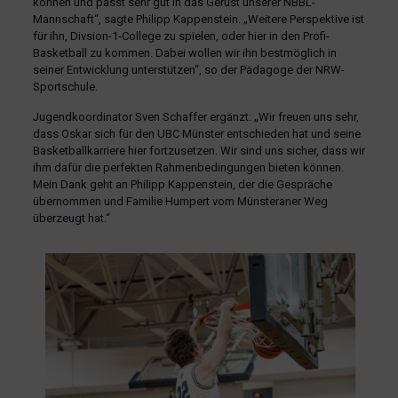
können und passt sehr gut in das Gerüst unserer NBBL-
Mannschaft“, sagte Philipp Kappenstein. „Weitere Perspektive ist
für ihn, Divsion-1-College zu spielen, oder hier in den Profi-
Basketball zu kommen. Dabei wollen wir ihn bestmöglich in
seiner Entwicklung unterstützen“, so der Pädagoge der NRW-
Sportschule.
Jugendkoordinator Sven Schaffer ergänzt: „Wir freuen uns sehr,
dass Oskar sich für den UBC Münster entschieden hat und seine
Basketballkarriere hier fortzusetzen. Wir sind uns sicher, dass wir
ihm dafür die perfekten Rahmenbedingungen bieten können.
Mein Dank geht an Philipp Kappenstein, der die Gespräche
übernommen und Familie Humpert vom Münsteraner Weg
überzeugt hat.“