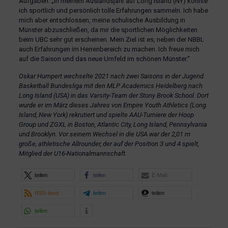
Aufgaben: „In meinem Auslandsjahr auf Long Island (NY) konnte
ich sportlich und persönlich tolle Erfahrungen sammeln. Ich habe
mich aber entschlossen, meine schulische Ausbildung in
Münster abzuschließen, da mir die sportlichen Möglichkeiten
beim UBC sehr gut erscheinen. Mein Ziel ist es, neben der NBBL
auch Erfahrungen im Herrenbereich zu machen. Ich freue mich
auf die Saison und das neue Umfeld im schönen Münster.“
Oskar Humpert wechselte 2021 nach zwei Saisons in der Jugend
Basketball Bundesliga mit den MLP Academics Heidelberg nach
Long Island (USA) in das Varsity-Team der Stony Brook School. Dort
wurde er im März dieses Jahres von Empire Youth Athletics (Long
Island, New York) rekrutiert und spielte AAU-Turniere der Hoop
Group und ZGXL in Boston, Atlantic City, Long Island, Pennsylvania
und Brooklyn. Vor seinem Wechsel in die USA war der 2,01 m
große, athletische Allrounder, der auf der Position 3 und 4 spielt,
Mitglied der U16-Nationalmannschaft.
teilen
teilen
E-Mail
RSS-feed
teilen
teilen
teilen