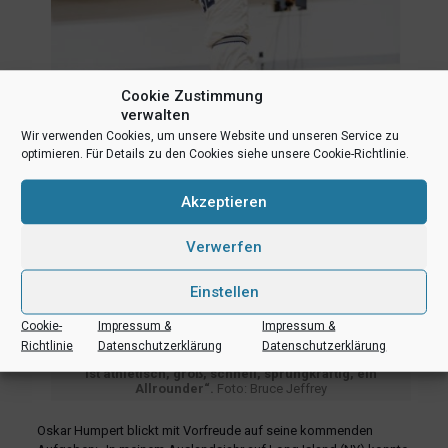
Cookie Zustimmung
verwalten
Wir verwenden Cookies, um unsere Website und unseren Service zu
optimieren. Für Details zu den Cookies siehe unsere Cookie-Richtlinie.
Akzeptieren
Verwerfen
Einstellen
Cookie-
Impressum &
Impressum &
Richtlinie
Datenschutzerklärung
Datenschutzerklärung
Philipp Kappenstein: „Oskar spielt die Positionen 3 und 4,
ist athletisch, groß, schnell, sprungkräftig, ein
Allrounder“.
Foto: Bruce Jeffrey
Oskar Humpert blickt mit Vorfreude auf seine kommenden