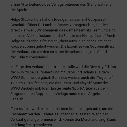
affine Mitarbeitende des Verlags betreuen den Stand während
der Spiele.
Helge Stuckenholz hat die Idee gemeinsam mit Coppenrath-
Geschäftsführer Dr. Lambert Scheer vorangetrieben, für den
direkt klar war: „Wir stemmen das gemeinsam als Team und sind
mit einem Verkaufsstand für die Fans in der Halle präsent.“ Auch
Helge Stuckenholz freut sich „dass auch in solchen Bereichen
Kooperationen gelebt werden. Die Expertise von Coppenrath ist
der Verkauf, sie werden es super hinbekommen, den Stand in
der Halle zu bespielen“.
Im Zuge des Verkaufsstarts in der Halle wird die Diversity-Edition
der T-Shirts neu aufgelegt und mit Caps und Schals aus dem
WWU-Sortiment ergänzt. Ganz neu werden auch die „Together“-
T-Shirts zu kaufen sein, die das Team- und Playoff-Motiv der
WWU Baskets abbilden. Einige bunte Sport-Artikel aus dem
Programm des Coppenrath Verlags runden das Angebot an die
Fans ab.
Zum Auftakt wird mit einem kleinen Sortiment gestartet, um die
Resonanz bei den Hallen-Besuchenden zu testen. Wenn der
Verkauf gut angenommen wird, könnte der Merchandising-Stand
sich langfristig etablieren.