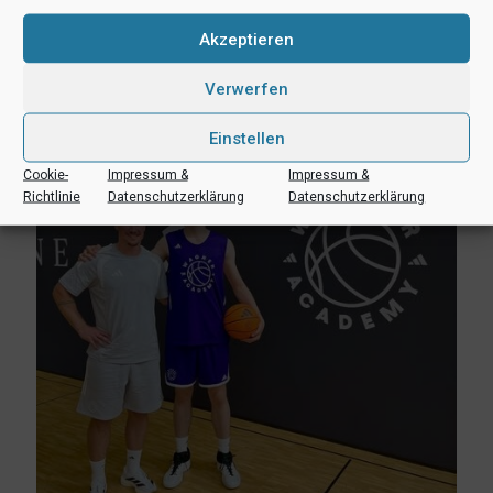
Akzeptieren
3. August 2026
Erik Niggemann setzt Karriere in Ibbenbüren fort
Verwerfen
Mehr lesen
Einstellen
Cookie-
Impressum &
Impressum &
Richtlinie
Datenschutzerklärung
Datenschutzerklärung