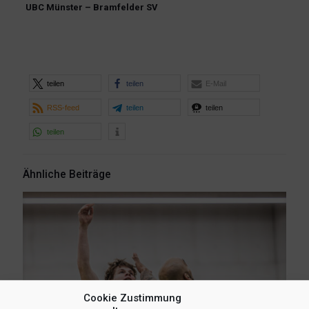
UBC Münster – Bramfelder SV
teilen
teilen
E-Mail
RSS-feed
teilen
teilen
teilen
Ähnliche Beiträge
Cookie Zustimmung