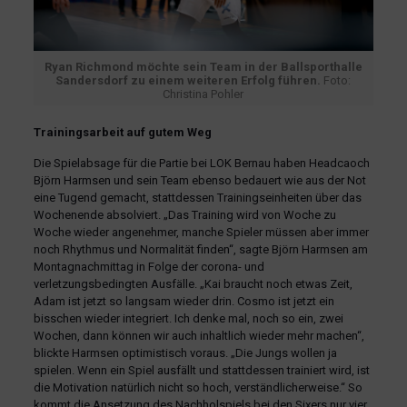
Ryan Richmond möchte sein Team in der Ballsporthalle
Sandersdorf zu einem weiteren Erfolg führen.
Foto:
Christina Pohler
Trainingsarbeit auf gutem Weg
Die Spielabsage für die Partie bei LOK Bernau haben Headcaoch
Björn Harmsen und sein Team ebenso bedauert wie aus der Not
eine Tugend gemacht, stattdessen Trainingseinheiten über das
Wochenende absolviert. „Das Training wird von Woche zu
Woche wieder angenehmer, manche Spieler müssen aber immer
noch Rhythmus und Normalität finden“, sagte Björn Harmsen am
Montagnachmittag in Folge der corona- und
verletzungsbedingten Ausfälle. „Kai braucht noch etwas Zeit,
Adam ist jetzt so langsam wieder drin. Cosmo ist jetzt ein
bisschen wieder integriert. Ich denke mal, noch so ein, zwei
Wochen, dann können wir auch inhaltlich wieder mehr machen“,
blickte Harmsen optimistisch voraus. „Die Jungs wollen ja
spielen. Wenn ein Spiel ausfällt und stattdessen trainiert wird, ist
die Motivation natürlich nicht so hoch, verständlicherweise.“ So
kommt die Ansetzung des Nachholspiels bei den Sixers nur vier