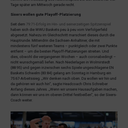
Tage später am Mittwoch gerade recht.
Sixers wollen gute Playoff-Platzierung
Seit dem
79:71-Erfolg im Hin- und seinerzeitigen Spitzenspiel
haben sich die WWU Baskets peu à peu vom Verfolgerfeld
abgesetzt. Nahezu im Gleichschritt marschiert dieses durch die
Hauptrunde. Mittendrin die Sachsen-Anhaltiner, die mit
mindestens fünf weiteren Teams – punktgleich oder zwei Punkte
entfernt – um die besten Playoff-Platzierungen streiten. Und
dies, obwohl die vergangenen Wochen – auch coronabedingt –
nicht wunschgemäß liefen. Nach Niederlagen in Wolmirstedt
(88:95) und gegen inzwischen sechs Spiele ungeschlagene EN
Baskets Schwelm (83:84) gelang am Sonntag in Hamburg ein
75:67-Arbeitssieg. „Wir denken nach oben. Da wollen wir hin und
da gehören wir auch hin“, sagte Headcoach Chris Schreiber
Anfang dieses Jahres. „Wenn wir unsere Hausaufgaben machen,
dann können wir uns im oberen Drittel festbeißen“, so der Sixers-
Coach weiter.