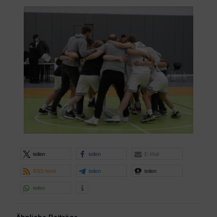
teilen
teilen
E-Mail
RSS-feed
teilen
teilen
teilen