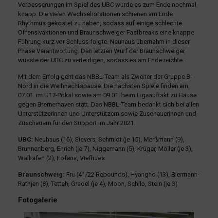
Verbesserungen im Spiel des UBC wurde es zum Ende nochmal
knapp. Die vielen Wechselrotationen schienen am Ende
Rhythmus gekostet zu haben, sodass auf einige schlechte
Offensivaktionen und Braunschweiger Fastbreaks eine knappe
Führung kurz vor Schluss folgte. Neuhaus übernahm in dieser
Phase Verantwortung. Den letzten Wurf der Braunschweiger
wusste der UBC zu verteidigen, sodass es am Ende reichte.
Mit dem Erfolg geht das NBBL-Team als Zweiter der Gruppe B-
Nord in die Weihnachtspause. Die nächsten Spiele finden am
07.01. im U17-Pokal sowie am 09.01. beim Ligaauftakt zu Hause
gegen Bremerhaven statt. Das NBBL-Team bedankt sich bei allen
Unterstützerinnen und Unterstützern sowie Zuschauerinnen und
Zuschauern für den Support im Jahr 2021.
UBC:
Neuhaus (16), Sievers, Schmidt (je 15), Merßmann (9),
Brunnenberg, Ehrich (je 7), Niggemann (5), Krüger, Möller (je 3),
Wallrafen (2), Fofana, Viefhues
Braunschweig:
Fru (41/22 Rebounds), Hyangho (13), Biermann-
Rathjen (8), Tetteh, Gradel (je 4), Moon, Schilo, Stein (je 3)
Fotogalerie