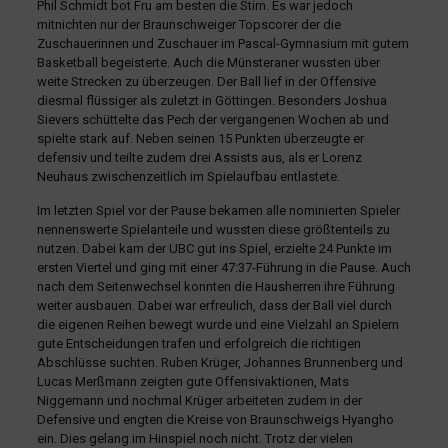
Phil Schmidt bot Fru am besten die Stirn. Es war jedoch
mitnichten nur der Braunschweiger Topscorer der die
Zuschauerinnen und Zuschauer im Pascal-Gymnasium mit gutem
Basketball begeisterte. Auch die Münsteraner wussten über
weite Strecken zu überzeugen. Der Ball lief in der Offensive
diesmal flüssiger als zuletzt in Göttingen. Besonders Joshua
Sievers schüttelte das Pech der vergangenen Wochen ab und
spielte stark auf. Neben seinen 15 Punkten überzeugte er
defensiv und teilte zudem drei Assists aus, als er Lorenz
Neuhaus zwischenzeitlich im Spielaufbau entlastete.
Im letzten Spiel vor der Pause bekamen alle nominierten Spieler
nennenswerte Spielanteile und wussten diese größtenteils zu
nutzen. Dabei kam der UBC gut ins Spiel, erzielte 24 Punkte im
ersten Viertel und ging mit einer 47:37-Führung in die Pause. Auch
nach dem Seitenwechsel konnten die Hausherren ihre Führung
weiter ausbauen. Dabei war erfreulich, dass der Ball viel durch
die eigenen Reihen bewegt wurde und eine Vielzahl an Spielern
gute Entscheidungen trafen und erfolgreich die richtigen
Abschlüsse suchten. Ruben Krüger, Johannes Brunnenberg und
Lucas Merßmann zeigten gute Offensivaktionen, Mats
Niggemann und nochmal Krüger arbeiteten zudem in der
Defensive und engten die Kreise von Braunschweigs Hyangho
ein. Dies gelang im Hinspiel noch nicht. Trotz der vielen