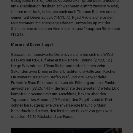
Gastgebers (9:8, 6.). Die LOK-Akteure kämpften beeindruckend
um Rehabilitation für ihren schwächeren Auftritt zuvor in Wedel,
führten mehrfach, schlugen auch nach Thomas Reuters ersten
seiner fünf Dreier zurück (14:11, 7.). Rijad Avdić sicherte den
Münsteranern mit energiegeladenem Buzzer lay up mit der
Schlussirene des ersten Viertels einen „nur“ knappen Rückstand
(19:21).
Marin mit Dreierhagel
Gepaart mit intensivierter Defensive sicherten sich die WWU
Baskets mit 8:0-Lauf eine erste kleinere Führung (27:23, 12.).
Helge Wezorke und Ryan Richmond trafen binnen zehn
Sekunden zwei Dreier in Serie, brachten die Halle zum Kochen.
Ein weiterer Dreier von Stefan Weß und drei verwandelte
Freiwürfe Ryan Richmonds ließen die Führung auf acht Punkte
anwachsen (33:25, 14.) – die höchste des zweiten Viertels. LOK
kämpfte unbeeindruckt um Anschluss, bekam über den
Topscorer des Abends (29 Punkte) den Zugriff zurück. Drei
schnell herausgespielte Dreier versenkte Mauricio Marin
beeindruckend sicher, den letzten per Buzzer von ganz weit
draußen. 44:45-Rückstand zur Pause.