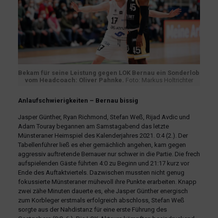
Bekam für seine Leistung gegen LOK Bernau ein Sonderlob
vom Headcoach: Oliver Pahnke.
Foto: Markus Holtrichter
Anlaufschwierigkeiten – Bernau bissig
Jasper Günther, Ryan Richmond, Stefan Weß, Rijad Avdic und
Adam Touray begannen am Samstagabend das letzte
Münsteraner Heimspiel des Kalenderjahres 2021. 0:4 (2.). Der
Tabellenführer ließ es eher gemächlich angehen, kam gegen
aggressiv auftretende Bernauer nur schwer in die Partie. Die frech
aufspielenden Gäste führten 4:0 zu Beginn und 21:17 kurz vor
Ende des Auftaktviertels. Dazwischen mussten nicht genug
fokussierte Münsteraner mühevoll ihre Punkte erarbeiten. Knapp
zwei zähe Minuten dauerte es, ehe Jasper Günther energisch
zum Korbleger erstmals erfolgreich abschloss, Stefan Weß
sorgte aus der Nahdistanz für eine erste Führung des