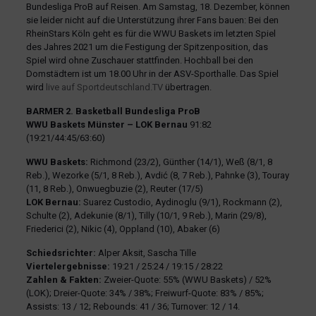
Bundesliga ProB auf Reisen. Am Samstag, 18. Dezember, können
sie leider nicht auf die Unterstützung ihrer Fans bauen: Bei den
RheinStars Köln geht es für die WWU Baskets im letzten Spiel
des Jahres 2021 um die Festigung der Spitzenposition, das
Spiel wird ohne Zuschauer stattfinden. Hochball bei den
Domstädtern ist um 18.00 Uhr in der ASV-Sporthalle. Das Spiel
wird
live auf Sportdeutschland.TV
übertragen.
BARMER 2. Basketball Bundesliga ProB
WWU Baskets Münster – LOK Bernau
91:82
(19:21/44:45/63:60)
WWU Baskets:
Richmond (23/2), Günther (14/1), Weß (8/1, 8
Reb.), Wezorke (5/1, 8 Reb.), Avdić (8, 7 Reb.), Pahnke (3), Touray
(11, 8 Reb.), Onwuegbuzie (2), Reuter (17/5)
LOK Bernau:
Suarez Custodio, Aydinoglu (9/1), Rockmann (2),
Schulte (2), Adekunie (8/1), Tilly (10/1, 9 Reb.), Marin (29/8),
Friederici (2), Nikic (4), Oppland (10), Abaker (6)
Schiedsrichter:
Alper Aksit, Sascha Tille
Viertelergebnisse:
19:21 / 25:24 / 19:15 / 28:22
Zahlen & Fakten:
Zweier-Quote: 55% (WWU Baskets) / 52%
(LOK); Dreier-Quote: 34% / 38%; Freiwurf-Quote: 83% / 85%;
Assists: 13 / 12; Rebounds: 41 / 36; Turnover: 12 / 14.