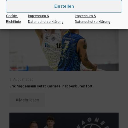
Einstellen
Cookie-
Impressum &
Impressum &
Richtlinie
Datenschutzerklärung
Datenschutzerklärung
3. August 2026
Erik Niggemann setzt Karriere in Ibbenbüren fort
Mehr lesen