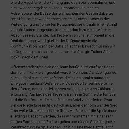
ehe die Hausherren die Führung und das Spiel übernahmen und
nicht wieder hergeben sollten. Besonders die starken
Außenspieler der Düsseldorfen machten den Gästen dabei zu
schaffen. Immer wieder rissen schnelle Drives Löcher in die
Verteidigung und forcierten Rotationen, die oftmals einen Schritt
zu spät kamen. Insgesamt kamen dadurch zu viele einfache
Abschlüsse zu Stande. „Ein Problem von uns ist momentan die
Reaktionsgeschwindigkeit in der Defense sowie die
Kommunikation, wenn der Ball sich schnell bewegt müssen wir
im Gegenzug auch schneller umschalten“, sagte Trainer Atilla
Göknil nach dem Spiel.
Offensiv erarbeitete sich das Team häufig gute Wurfpositionen,
die nicht in Punkte umgesetzt werden konnten. Daneben gab es
auch Lichtblicke in der Defense, die in Fastbreaks mündeten.
Eine gute Transition-Defense der Düsseldorfer verhinderte hier
des Öfteren, dass der defensiven Vorleistung etwas Zählbares
entsprang. Am Ende des Tages waren es in Summe die Turnover
und die Wurfquote, die ein offeneres Spiel verhinderten. Zwar
viel die Niederlage nicht deutlich aus, aber dennoch war der Sieg
über weite Strecken nicht greifbar. „Mit Blick auf die Spiele muss
allerdings bedacht werden, dass wir momentan mit einer sehr
jungen Formation ins Rennen gehen und diesen Spielern große
Verantwortung im Spiel geben. Ich bin keineswegs enttäuscht