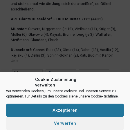
und stolz darauf wie die Jungs sich durchbeißen“, so Göknil
abschließend.
ART Giants Düsseldorf – UBC Münster
71:62 (44:32)
Münster:
Sievers, Niggemann (je 12), Viefhues (11), Krüger (9),
Möller (6), Glavovic (4), Kayrak, Brunnenberg (je 3), Wallrafen,
Merßmann, Glaudans, Ehrich
Düsseldorf:
Gasset-Ruiz (23), Olma (14), Dahm (13), Vasiliu (12),
Ikejiaku (4), Dellis (3), Schirin-Sokhan (2), Kati, Budimir, Kanbir,
Uner
teilen
teilen
E-Mail
Cookie Zustimmung
RSS-feed
teilen
teilen
verwalten
Wir verwenden Cookies, um unsere Website und unseren Service zu
teilen
optimieren. Für Details zu den Cookies siehe unsere Cookie-Richtlinie.
Akzeptieren
Ähnliche Beiträge
Verwerfen