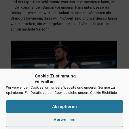
und der Liga. Das Schlimmste was uns jetzt passieren kann, ist
in der kommenden Saison vor unseren Fans unter besseren
Bedingungen einen weiteren Anlauf zu starten. Wir haben als
Standort bewiesen, dass wir ProA-reif sind und werden so lange
weiter arbeiten, bis wir angekommen sind! Vielleicht ja doch
schon nächste Saison.“
Cookie Zustimmung
verwalten
Wir verwenden Cookies, um unsere Website und unseren Service zu
optimieren. Für Details zu den Cookies siehe unsere Cookie-Richtlinie.
Akzeptieren
Verwerfen