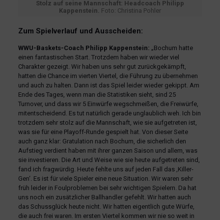
Stolz auf seine Mannschaft: Headcoach Philipp
Kappenstein.
Foto: Christina Pohler
Zum Spielverlauf und Ausscheiden:
WWU-Baskets-Coach Philipp Kappenstein:
„Bochum hatte
einen fantastischen Start. Trotzdem haben wir wieder viel
Charakter gezeigt. Wir haben uns sehr gut zurückgekämpft,
hatten die Chance im vierten Viertel, die Führung zu übernehmen
und auch zu halten. Dann ist das Spiel leider wieder gekippt. Am
Ende des Tages, wenn man die Statistiken sieht, sind 25
Turnover, und dass wir 5 Einwürfe wegschmeißen, die Freiwürfe,
mitentscheidend. Es tut natürlich gerade unglaublich weh. Ich bin
trotzdem sehr stolz auf die Mannschaft, wie sie aufgetreten ist,
was sie für eine Playoff-Runde gespielt hat. Von dieser Seite
auch ganz klar: Gratulation nach Bochum, die sicherlich den
Aufstieg verdient haben mit ihrer ganzen Saison und allem, was
sie investieren. Die Art und Weise wie sie heute aufgetreten sind,
fand ich fragwürdig. Heute fehlte uns auf jeden Fall das ‚Killer-
Gen‘. Es ist für viele Spieler eine neue Situation. Wir waren sehr
früh leider in Foulproblemen bei sehr wichtigen Spielern. Da hat
uns noch ein zusätzlicher Ballhandler gefehlt. Wir hatten auch
das Schussglück heute nicht. Wir hatten eigentlich gute Würfe,
die auch frei waren. Im ersten Viertel kommen wir nie so weit in