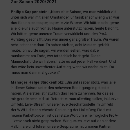
Zur Saison 2020/2021
Philipp Kappenstein:
„Nach einer Saison, wo man wirklich viel
unter sich war, mit allen Umständen unfassbar schwierig war, war
das für uns eine super, super letzte Woche. Wir hätten sehr gerne
alle, die uns auch von zu Hause unterstützt haben, heute belohnt.
Wir hätten gerne unseren Traum verwirklicht und den ProA-
Aufstieg geschafft. Das war unser ganz großer Traum. Wir waren
sehr, sehr nahe dran. Es haben sieben, acht Minuten gefehlt
heute. Ich würde sagen, wir werden sehen, was dabei
rauskommt am Ende, wer tatsächlich hochgeht. Diese
Mannschaft, die wir haben, hätte es auf jeden Fall verdient. Und
das wäre kein unverdienter Aufstieg, wenn wir nachrücken. Da
muss man dann mal gucken.“
Manager Helge Stuckenholz:
„Bin unfassbar stolz, was ‚alle‘
in dieser Saison unter den schweren Bedingungen geleistet
haben. Als erstes ist natürlich das Team zu nennen, für das es
mir gerade sehr leid tut. Betrachtet man allerdings alles, inklusive
Umfeld, Live- Stream, unsere neue Geschäftsstelle im Umfeld
der WWU, die anstehende Sanierung der Halle Berg Fidel mit
neuem Parkettboden, ist das letzte Wort um eine mögliche ProA-
Lizenz noch nicht gesprochen. Wir gucken jetzt auf das andere
Halbfinale und führen unsere Gespräche mit unseren Partnern