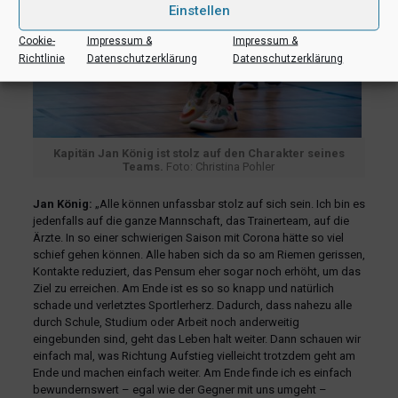
Einstellen
Cookie-
Impressum &
Impressum &
Richtlinie
Datenschutzerklärung
Datenschutzerklärung
Kapitän Jan König ist stolz auf den Charakter seines
Teams.
Foto: Christina Pohler
Jan König:
„Alle können unfassbar stolz auf sich sein. Ich bin es
jedenfalls auf die ganze Mannschaft, das Trainerteam, auf die
Ärzte. In so einer schwierigen Saison mit Corona hätte so viel
schief gehen können. Alle haben sich da so am Riemen gerissen,
Kontakte reduziert, das Pensum eher sogar noch erhöht, um das
Ziel zu erreichen. Am Ende ist es so so knapp und natürlich
schade und verletztes Sportlerherz. Dadurch, dass nahezu alle
durch Schule, Studium oder Arbeit noch anderweitig
eingebunden sind, geht das Leben halt weiter. Dann schauen wir
einfach mal, was Richtung Aufstieg vielleicht trotzdem geht am
Ende und machen einfach weiter. Am Ende finde ich es einfach
bewundernswert – egal wie der Gegner mit uns umgeht –