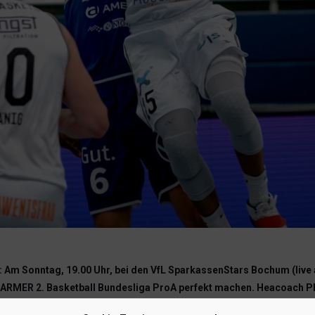
 Am Sonntag, 19.00 Uhr, bei den VfL SparkassenStars Bochum (live
BARMER 2. Basketball Bundesliga ProA perfekt machen. Heacoach Ph
gen. Das ist eine ganz, ganz wichtige Erkenntnis.“ Seit der Schlus