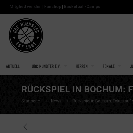
Mitglied werden
|
Fanshop
|
Basketball-Camps
Aktuell
UBC Münster e.V.
Herren
Female
J
RÜCKSPIEL IN BOCHUM: 
Startseite
News
Rückspiel in Bochum: Fokus auf 