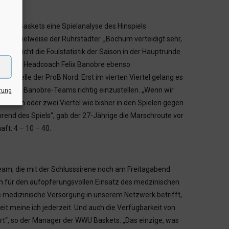
WWU Baskets eine Spielanalyse des Hinspiels
che Spielweise der Ruhrstädter. „Bochum verteidigt sehr,
terstreicht die Foulstatistik der Saison in der Hauptrunde
eam von Headcoach Felix Banobre ebenso
n Tabelle der ProB Nord. Erst im vierten Viertel gelang es
ise des Banobre-Teams richtig einzustellen. „Wenn wir
rung
cht ein oder zwei Viertel wie bisher in den Spielen gegen
hrend des Spiels“, gab der 27-Jährige die Marschroute vor
ft: 4 – 10 – 40.
eam, die mit der Schlusssirene noch am Freitagabend
h für den aufopferungsvollen Einsatz des medzinischen
ie medizinische Versorgung in unserem Netzwerk betrifft,
it meine ich jederzeit. Und auch die Verfügbarkeit von
rt“, so der Manager der WWU Baskets. „Das einzige, was