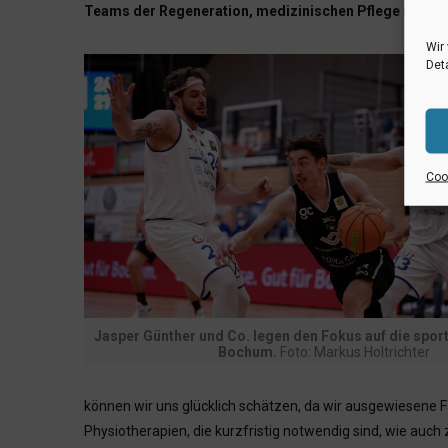
Teams der Regeneration, medizinischen Pflege und spo
Wir
Deta
Cook
Jasper Günther und Co. legen den Fokus auf die sport
Bochum.
Foto: Markus Holtrichter
können wir uns glücklich schätzen, da wir ausgewiesene Fa
Physiotherapien, die kurzfristig notwendig sind, wie auc