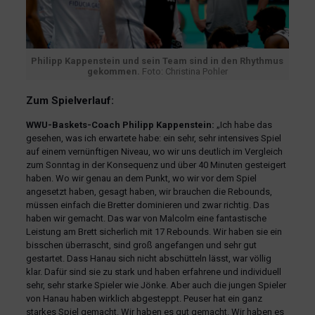
Philipp Kappenstein und sein Team sind in den Rhythmus
gekommen.
Foto: Christina Pohler
Zum Spielverlauf:
WWU-Baskets-Coach Philipp Kappenstein:
„Ich habe das
gesehen, was ich erwartete habe: ein sehr, sehr intensives Spiel
auf einem vernünftigen Niveau, wo wir uns deutlich im Vergleich
zum Sonntag in der Konsequenz und über 40 Minuten gesteigert
haben. Wo wir genau an dem Punkt, wo wir vor dem Spiel
angesetzt haben, gesagt haben, wir brauchen die Rebounds,
müssen einfach die Bretter dominieren und zwar richtig. Das
haben wir gemacht. Das war von Malcolm eine fantastische
Leistung am Brett sicherlich mit 17 Rebounds. Wir haben sie ein
bisschen überrascht, sind groß angefangen und sehr gut
gestartet. Dass Hanau sich nicht abschütteln lässt, war völlig
klar. Dafür sind sie zu stark und haben erfahrene und individuell
sehr, sehr starke Spieler wie Jönke. Aber auch die jungen Spieler
von Hanau haben wirklich abgesteppt. Peuser hat ein ganz
starkes Spiel gemacht. Wir haben es gut gemacht. Wir haben es