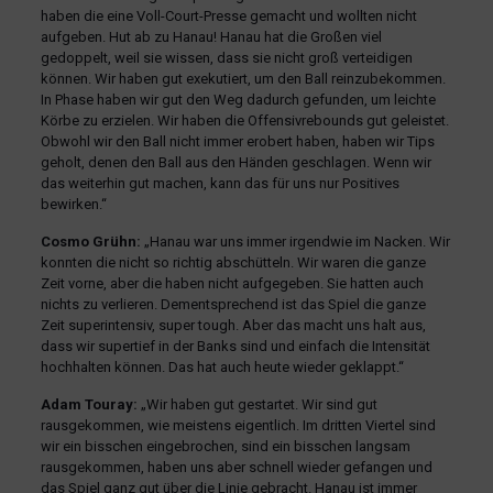
haben die eine Voll-Court-Presse gemacht und wollten nicht
aufgeben. Hut ab zu Hanau! Hanau hat die Großen viel
gedoppelt, weil sie wissen, dass sie nicht groß verteidigen
können. Wir haben gut exekutiert, um den Ball reinzubekommen.
In Phase haben wir gut den Weg dadurch gefunden, um leichte
Körbe zu erzielen. Wir haben die Offensivrebounds gut geleistet.
Obwohl wir den Ball nicht immer erobert haben, haben wir Tips
geholt, denen den Ball aus den Händen geschlagen. Wenn wir
das weiterhin gut machen, kann das für uns nur Positives
bewirken.“
Cosmo Grühn:
„Hanau war uns immer irgendwie im Nacken. Wir
konnten die nicht so richtig abschütteln. Wir waren die ganze
Zeit vorne, aber die haben nicht aufgegeben. Sie hatten auch
nichts zu verlieren. Dementsprechend ist das Spiel die ganze
Zeit superintensiv, super tough. Aber das macht uns halt aus,
dass wir supertief in der Banks sind und einfach die Intensität
hochhalten können. Das hat auch heute wieder geklappt.“
Adam Touray:
„Wir haben gut gestartet. Wir sind gut
rausgekommen, wie meistens eigentlich. Im dritten Viertel sind
wir ein bisschen eingebrochen, sind ein bisschen langsam
rausgekommen, haben uns aber schnell wieder gefangen und
das Spiel ganz gut über die Linie gebracht. Hanau ist immer