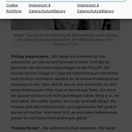
Cookie-
Impressum &
Impressum &
Richtlinie
Datenschutzerklärung
Datenschutzerklärung
Adam Touray ist rechtzeitig im Saisonfinale nach seiner
Verletzung zurück im Kader der WWU Baskets.
Foto:
Christina Pohler
Philipp Kappenstein:
„Wir haben uns weiterhin um das
gekümmert, um das wir uns kümmern können. Und das ist:
gewinnen. Wir sind jetzt ungeschlagen in den Playoffs. Wir
können mit fünf Siegen in Folge viel Selbstvertrauen mitnehmen
nach Bochum und haben natürlich ein absolutes Knallerspiel am
Samstag vor uns. Ganz ehrlich, das ist eher Vorfreude. Da sind
einige Rechnungen offen. Das ist das einzige Team, das wir in
der ganzen Saison noch nicht geschlagen haben. Bring it on, wir
sind dabei. Wir wollen spielen, die Jungs sind heiß darauf. Wir
müssen jetzt alle Kräfte bündeln, uns regenerieren. Mal gucken
wie wir es machen. Man kennt sich, es wird keine Geheimnisse
geben. Es wird keine Überraschungen geben.“
Thomas Reuter:
„Wir wollen in Bochum gewinnen. Wir haben