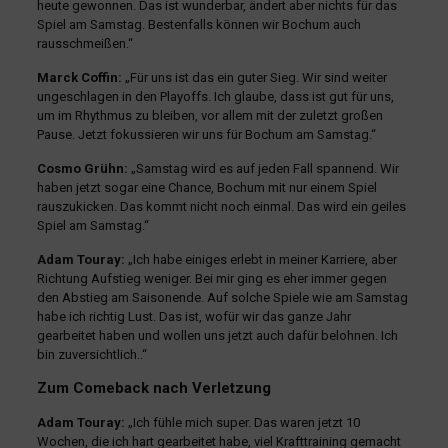
heute gewonnen. Das ist wunderbar, ändert aber nichts für das
Spiel am Samstag. Bestenfalls können wir Bochum auch
rausschmeißen.“
Marck Coffin:
„Für uns ist das ein guter Sieg. Wir sind weiter
ungeschlagen in den Playoffs. Ich glaube, dass ist gut für uns,
um im Rhythmus zu bleiben, vor allem mit der zuletzt großen
Pause. Jetzt fokussieren wir uns für Bochum am Samstag.“
Cosmo Grühn:
„Samstag wird es auf jeden Fall spannend. Wir
haben jetzt sogar eine Chance, Bochum mit nur einem Spiel
rauszukicken. Das kommt nicht noch einmal. Das wird ein geiles
Spiel am Samstag.“
Adam Touray:
„Ich habe einiges erlebt in meiner Karriere, aber
Richtung Aufstieg weniger. Bei mir ging es eher immer gegen
den Abstieg am Saisonende. Auf solche Spiele wie am Samstag
habe ich richtig Lust. Das ist, wofür wir das ganze Jahr
gearbeitet haben und wollen uns jetzt auch dafür belohnen. Ich
bin zuversichtlich..“
Zum Comeback nach Verletzung
Adam Touray:
„Ich fühle mich super. Das waren jetzt 10
Wochen, die ich hart gearbeitet habe, viel Krafttraining gemacht