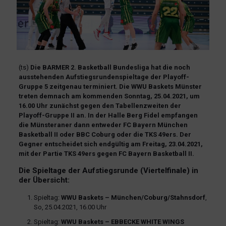
(ts)
Die BARMER 2. Basketball Bundesliga hat die noch
ausstehenden Aufstiegsrundenspieltage der Playoff-
Gruppe 5 zeitgenau terminiert. Die WWU Baskets Münster
treten demnach am kommenden Sonntag, 25.04.2021, um
16.00 Uhr zunächst gegen den Tabellenzweiten der
Playoff-Gruppe II an. In der Halle Berg Fidel empfangen
die Münsteraner dann entweder FC Bayern München
Basketball II oder BBC Coburg oder die TKS 49ers. Der
Gegner entscheidet sich endgültig am Freitag, 23.04.2021,
mit der Partie TKS 49ers gegen FC Bayern Basketball II.
Die Spieltage der Aufstiegsrunde (Viertelfinale) in
der Übersicht:
Spieltag:
WWU Baskets – München/Coburg/Stahnsdorf
,
So, 25.04.2021, 16.00 Uhr
Spieltag:
WWU Baskets – EBBECKE WHITE WINGS