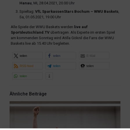
Hanau
, Mi, 28.04.2021, 20.00 Uhr
Spieltag:
VfL SparkassenStars Bochum – WWU Baskets
,
Sa, 01.05.2021, 19.00 Uhr
Alle Spiele der WWU Baskets werden
live auf
Sportdeutschland.TV
übertragen. Als Experte im ersten Spiel
am kommenden Sonntag wird Atilla Göknil die Fans der WWU
Baskets live ab 15.40 Uhr begleiten.
teilen
teilen
E-Mail
RSS-feed
teilen
teilen
teilen
Ähnliche Beiträge