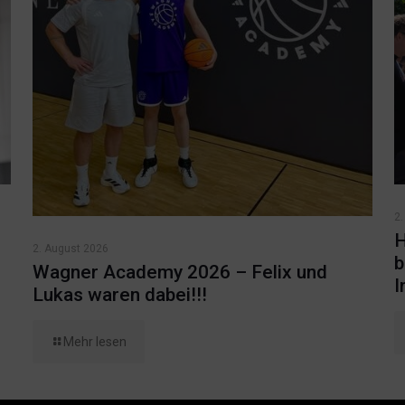
2.
H
2. August 2026
b
Wagner Academy 2026 – Felix und
I
Lukas waren dabei!!!
Mehr lesen