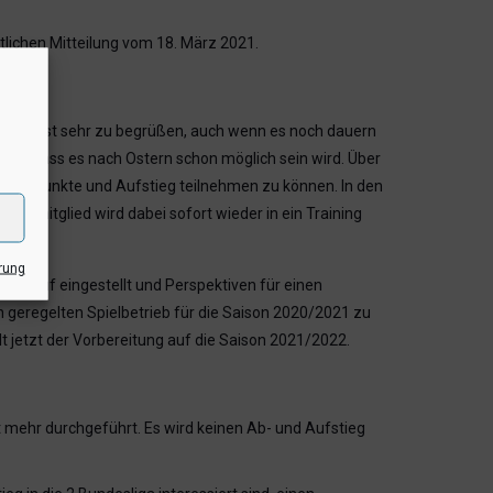
tlichen Mitteilung vom 18. März 2021.
n. Dies ist sehr zu begrüßen, auch wenn es noch dauern
arten, dass es nach Ostern schon möglich sein wird. Über
mpf um Punkte und Aufstieg teilnehmen zu können. In den
insmitglied wird dabei sofort wieder in ein Training
rung
 darauf eingestellt und Perspektiven für einen
n geregelten Spielbetrieb für die Saison 2020/2021 zu
t jetzt der Vorbereitung auf die Saison 2021/2022.
ht mehr durchgeführt. Es wird keinen Ab- und Aufstieg