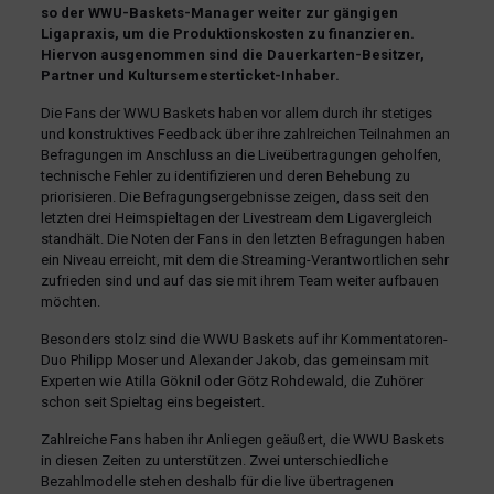
so der WWU-Baskets-Manager weiter zur gängigen
Ligapraxis, um die Produktionskosten zu finanzieren.
Hiervon ausgenommen sind die Dauerkarten-Besitzer,
Partner und Kultursemesterticket-Inhaber.
Die Fans der WWU Baskets haben vor allem durch ihr stetiges
und konstruktives Feedback über ihre zahlreichen Teilnahmen an
Befragungen im Anschluss an die Liveübertragungen geholfen,
technische Fehler zu identifizieren und deren Behebung zu
priorisieren. Die Befragungsergebnisse zeigen, dass seit den
letzten drei Heimspieltagen der Livestream dem Ligavergleich
standhält. Die Noten der Fans in den letzten Befragungen haben
ein Niveau erreicht, mit dem die Streaming-Verantwortlichen sehr
zufrieden sind und auf das sie mit ihrem Team weiter aufbauen
möchten.
Besonders stolz sind die WWU Baskets auf ihr Kommentatoren-
Duo Philipp Moser und Alexander Jakob, das gemeinsam mit
Experten wie Atilla Göknil oder Götz Rohdewald, die Zuhörer
schon seit Spieltag eins begeistert.
Zahlreiche Fans haben ihr Anliegen geäußert, die WWU Baskets
in diesen Zeiten zu unterstützen. Zwei unterschiedliche
Bezahlmodelle stehen deshalb für die live übertragenen