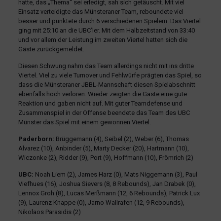
hatte, das „Thema“ sei erledigt, sah sich getäuscht. Mit viel
Einsatz verteidigte das Münsteraner Team, reboundete viel
besser und punktete durch 6 verschiedenen Spielern. Das Viertel
ging mit 25:10 an die UBC’ler. Mit dem Halbzeitstand von 33:40
und vor allem der Leistung im zweiten Viertel hatten sich die
Gäste zurückgemeldet.
Diesen Schwung nahm das Team allerdings nicht mit ins dritte
Viertel. Viel zu viele Turnover und Fehlwürfe prägten das Spiel, so
dass die Münsteraner JBBL-Mannschaft diesen Spielabschnitt
ebenfalls hoch verloren. Wieder zeigten die Gäste eine gute
Reaktion und gaben nicht auf. Mit guter Teamdefense und
Zusammenspiel in der Offense beendete das Team des UBC
Münster das Spiel mit einem gewonnen Viertel.
Paderborn:
Brüggemann (4), Seibel (2), Weber (6), Thomas
Alvarez (10), Anbinder (5), Marty Decker (20), Hartmann (10),
Wiczonke (2), Ridder (9), Port (9), Hoffmann (10), Frömrich (2)
UBC:
Noah Liem (2), James Harz (0), Mats Niggemann (3), Paul
Viefhues (16), Joshua Sievers (8, 8 Rebounds), Jan Drabek (0),
Lennox Groh (8), Lucas Merßmann (12, 6 Rebounds), Patrick Lux
(9), Laurenz Knappe (0), Jarno Wallrafen (12, 9 Rebounds),
Nikolaos Parasidis (2)