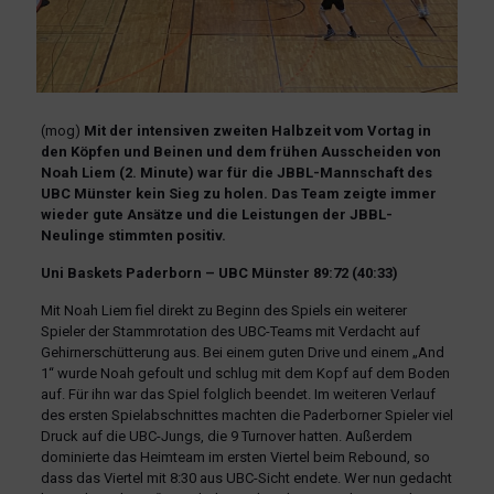
(mog)
Mit der intensiven zweiten Halbzeit vom Vortag in
den Köpfen und Beinen und dem frühen Ausscheiden von
Noah Liem (2. Minute) war für die JBBL-Mannschaft des
UBC Münster kein Sieg zu holen. Das Team zeigte immer
wieder gute Ansätze und die Leistungen der JBBL-
Neulinge stimmten positiv.
Uni Baskets Paderborn – UBC Münster 89:72 (40:33)
Mit Noah Liem fiel direkt zu Beginn des Spiels ein weiterer
Spieler der Stammrotation des UBC-Teams mit Verdacht auf
Gehirnerschütterung aus. Bei einem guten Drive und einem „And
1“ wurde Noah gefoult und schlug mit dem Kopf auf dem Boden
auf. Für ihn war das Spiel folglich beendet. Im weiteren Verlauf
des ersten Spielabschnittes machten die Paderborner Spieler viel
Druck auf die UBC-Jungs, die 9 Turnover hatten. Außerdem
dominierte das Heimteam im ersten Viertel beim Rebound, so
dass das Viertel mit 8:30 aus UBC-Sicht endete. Wer nun gedacht