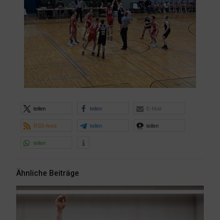
teilen
teilen
E-Mail
RSS-feed
teilen
teilen
teilen
Ähnliche Beiträge