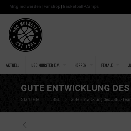
Mitglied werden
|
Fanshop
|
Basketball-Camps
Aktuell
UBC Münster e.V.
Herren
Female
J
GUTE ENTWICKLUNG DES 
Startseite
JBBL
Gute Entwicklung des JBBL-Teams