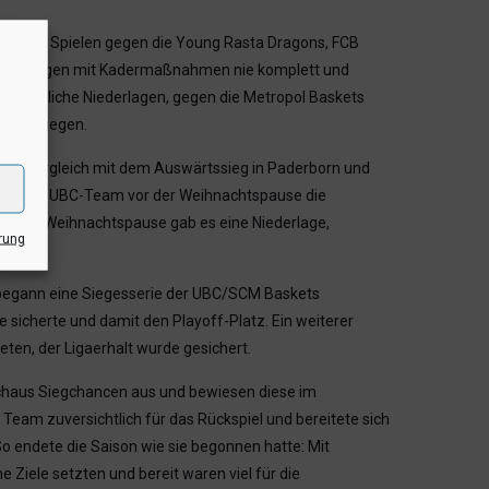
. a. mit Spielen gegen die Young Rasta Dragons, FCB
hneidungen mit Kadermaßnahmen nie komplett und
es deutliche Niederlagen, gegen die Metropol Baskets
rg entgegen.
kten Vergleich mit dem Auswärtssieg in Paderborn und
hlief das UBC-Team vor der Weihnachtspause die
vor der Weihnachtspause gab es eine Niederlage,
rung
, begann eine Siegesserie der UBC/SCM Baskets
 sicherte und damit den Playoff-Platz. Ein weiterer
eten, der Ligaerhalt wurde gesichert.
chaus Siegchancen aus und bewiesen diese im
Team zuversichtlich für das Rückspiel und bereitete sich
o endete die Saison wie sie begonnen hatte: Mit
e Ziele setzten und bereit waren viel für die