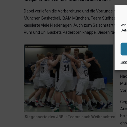
Dabei verliefen die Vorbereitung und die Vorrunde holpri
München Basketball, IBAM München, Team Südhessen un
kassierte viele Niederlagen. Auch zum Saisonstart war d
Wir
Deta
Ruhr und Uni Baskets Paderborn knappe. Diesen Niederl
In 
ers
„Ha
Cook
abe
Nac
Mün
Vor
Geg
Aus
bis
Siegesserie des JBBL-Teams nach Weihnachten
ehr