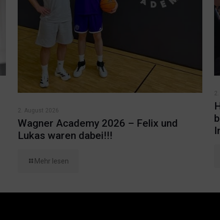
2.
H
2. August 2026
b
Wagner Academy 2026 – Felix und
I
Lukas waren dabei!!!
Mehr lesen