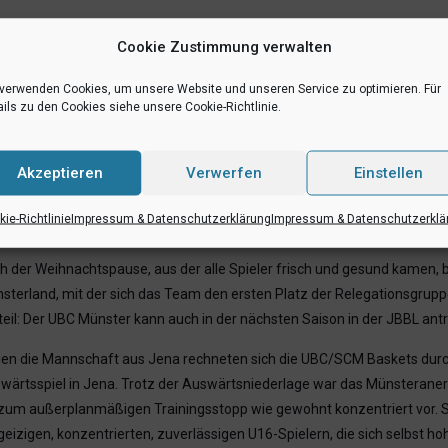
g bis schlecht. Während des anspruchsvollen Vorbereitungsprogramms, u
Cookie Zustimmung verwalten
d SG ART Giants Düsseldorf, war das UBC-Team aufgrund der Übersc
as Team nicht komplett. Gegen die Favoriten aus Vechta und Hagen gab 
 verwenden Cookies, um unsere Website und unseren Service zu optimieren. Für
ils zu den Cookies siehe unsere Cookie-Richtlinie.
agen standen die Siege gegen die Teams aus Braunschweig und Oldenbu
der Relegationsgruppe holten sich die UBC/SCM Baskets direkt den dire
Akzeptieren
Verwerfen
Einstellen
pielte sich danach weitere Siege. Aufgrund von Spielverlegungen durc
mburgwochen“ und gestalteten diese erfolgreich. Erst im letzten Spiel 
ie-Richtlinie
Impressum & Datenschutzerklärung
Impressum & Datenschutzerklä
rmals nicht komplett angetreten.
h der Weihnachtspause, aus der alle Spieler frisch und gesund kamen
sterland, mit der sich das Team den ersten Platz der Relegationsgruppe
teil: Der UBC Münster kann auch in der nächsten Saison in der JBBL antr
en die Mannschaft aus Jena rechneten sich die UBC/SCM Baskets dur
wärtsspiel in Jena. Trotz der Auswärtsniederlage war das Münsteraner 
 zum außerplanmäßigen Trainingsstopp wie gewohnt konzentriert vor. S
geizigen, konzentrierten, zuverlässigen U16-Spielern, die sich selbst hoh