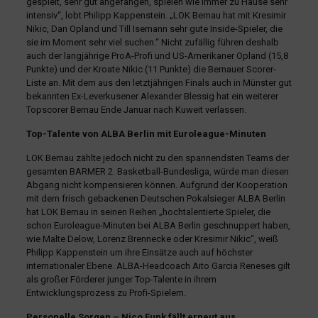
gespielt, sehr gut angefangen, spielen wie immer zu Hause sehr
intensiv“, lobt Philipp Kappenstein. „LOK Bernau hat mit Kresimir
Nikic, Dan Opland und Till Isemann sehr gute Inside-Spieler, die
sie im Moment sehr viel suchen.“ Nicht zufällig führen deshalb
auch der langjährige ProA-Profi und US-Amerikaner Opland (15,8
Punkte) und der Kroate Nikic (11 Punkte) die Bernauer Scorer-
Liste an. Mit dem aus den letztjährigen Finals auch in Münster gut
bekannten Ex-Leverkusener Alexander Blessig hat ein weiterer
Topscorer Bernau Ende Januar nach Kuweit verlassen.
Top-Talente von ALBA Berlin mit Euroleague-Minuten
LOK Bernau zählte jedoch nicht zu den spannendsten Teams der
gesamten BARMER 2. Basketball-Bundesliga, würde man diesen
Abgang nicht kompensieren können. Aufgrund der Kooperation
mit dem frisch gebackenen Deutschen Pokalsieger ALBA Berlin
hat LOK Bernau in seinen Reihen „hochtalentierte Spieler, die
schon Euroleague-Minuten bei ALBA Berlin geschnuppert haben,
wie Malte Delow, Lorenz Brennecke oder Kresimir Nikic“, weiß
Philipp Kappenstein um ihre Einsätze auch auf höchster
internationaler Ebene. ALBA-Headcoach Aito Garcia Reneses gilt
als großer Förderer junger Top-Talente in ihrem
Entwicklungsprozess zu Profi-Spielern.
Personelle Sorgen – Nico Funk fällt erneut aus