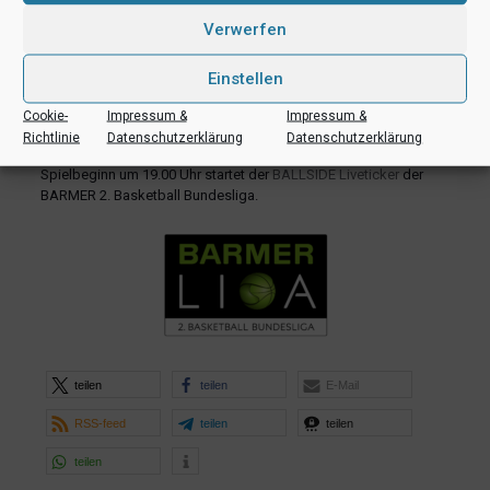
Die WWU Baskets reisen schon am Freitag nach Bernau an und
Verwerfen
werden am Samstagmorgen in Form eines Shootarounds ein
Abschlusstraining in der Erich-Wünsch-Halle absolvieren.
Einstellen
BARMER Liga ProB, 21. Spieltag: LOK Bernau – WWU
Cookie-
Impressum &
Impressum &
Baskets Münster
Richtlinie
Datenschutzerklärung
Datenschutzerklärung
Auf Korbhöhe!
Für Fans, die nicht live dabei sein können: Mit
Spielbeginn um 19.00 Uhr startet der
BALLSIDE Liveticker
der
BARMER 2. Basketball Bundesliga.
teilen
teilen
E-Mail
RSS-feed
teilen
teilen
teilen