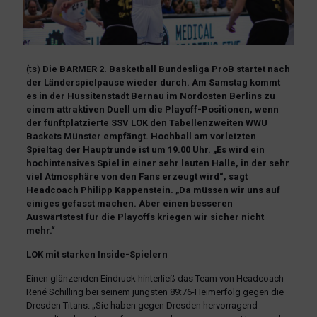
(ts)
Die BARMER 2. Basketball Bundesliga ProB startet nach
der Länderspielpause wieder durch. Am Samstag kommt
es in der Hussitenstadt Bernau im Nordosten Berlins zu
einem attraktiven Duell um die Playoff-Positionen, wenn
der fünftplatzierte SSV LOK den Tabellenzweiten WWU
Baskets Münster empfängt. Hochball am vorletzten
Spieltag der Hauptrunde ist um 19.00 Uhr. „Es wird ein
hochintensives Spiel in einer sehr lauten Halle, in der sehr
viel Atmosphäre von den Fans erzeugt wird“, sagt
Headcoach Philipp Kappenstein. „Da müssen wir uns auf
einiges gefasst machen. Aber einen besseren
Auswärtstest für die Playoffs kriegen wir sicher nicht
mehr.“
LOK mit starken Inside-Spielern
Einen glänzenden Eindruck hinterließ das Team von Headcoach
René Schilling bei seinem jüngsten 89:76-Heimerfolg gegen die
Dresden Titans. „Sie haben gegen Dresden hervorragend