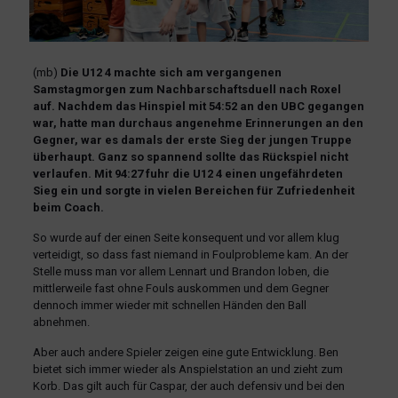
(mb)
Die U12 4 machte sich am vergangenen
Samstagmorgen zum Nachbarschaftsduell nach Roxel
auf. Nachdem das Hinspiel mit 54:52 an den UBC gegangen
war, hatte man durchaus angenehme Erinnerungen an den
Gegner, war es damals der erste Sieg der jungen Truppe
überhaupt. Ganz so spannend sollte das Rückspiel nicht
verlaufen. Mit 94:27 fuhr die U12 4 einen ungefährdeten
Sieg ein und sorgte in vielen Bereichen für Zufriedenheit
beim Coach.
So wurde auf der einen Seite konsequent und vor allem klug
verteidigt, so dass fast niemand in Foulprobleme kam. An der
Stelle muss man vor allem Lennart und Brandon loben, die
mittlerweile fast ohne Fouls auskommen und dem Gegner
dennoch immer wieder mit schnellen Händen den Ball
abnehmen.
Aber auch andere Spieler zeigen eine gute Entwicklung. Ben
bietet sich immer wieder als Anspielstation an und zieht zum
Korb. Das gilt auch für Caspar, der auch defensiv und bei den