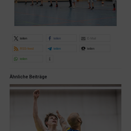
teilen
teilen
E-Mail
RSS-feed
teilen
teilen
teilen
Ähnliche Beiträge