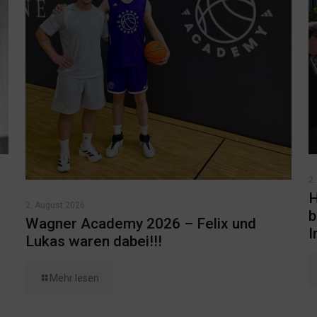
2.
H
2. August 2026
b
Wagner Academy 2026 – Felix und
I
Lukas waren dabei!!!
Mehr lesen