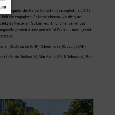
rung
nsivspieler der Partie, Benedikt Christophel, mit 23:18.
 half die engagierte Defense ebenso, wie die gute
etztes Viertel an. So kam es. Hin und her verlief das
ungsrolle gerecht wurde und mit 16 Punkten, sowie jeweils
ärtssieg.
zner (0), Schuster (DNP), Silbermann (0), Ledig (DNP)
e (3), Kevin Dierkes (4), Max Schell (26, 5 Rebounds), Ben