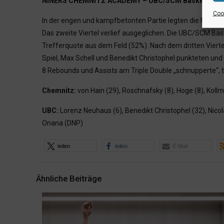
NINERS CHEMNITZ ACADEMY – UBC/SCM Baskets Münst
Cook
In der engen und kampfbetonten Partie legten die Münster
Das zweite Viertel verlief ausgeglichen. Die UBC/SCM Ba
Trefferquote aus dem Feld (52%). Nach dem dritten Viertel
Spiel, Max Schell und Benedikt Christophel punkteten und
8 Rebounds und Assists am Triple Double „schnupperte“,
Chemnitz:
von Hain (29), Roschnafsky (8), Hoge (8), Koll
UBC:
Lorenz Neuhaus (6), Benedikt Christophel (32), Nicol
Onana (DNP)
teilen
teilen
E-Mail
Ähnliche Beiträge