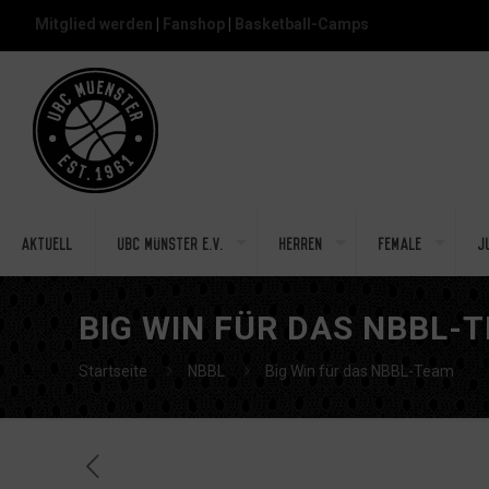
Mitglied werden
|
Fanshop
|
Basketball-Camps
Aktuell
UBC Münster e.V.
Herren
Female
J
BIG WIN FÜR DAS NBBL-
Startseite
NBBL
Big Win für das NBBL-Team