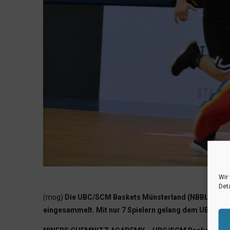
Wir
Deta
(mog)
Die UBC/SCM Baskets Münsterland (NBBL) haben m
eingesammelt. Mit nur 7 Spielern gelang dem UBC-Tea