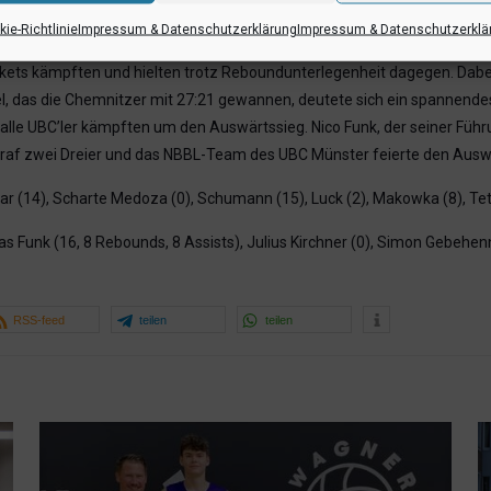
erland 84:87 (36:41)
ie-Richtlinie
Impressum & Datenschutzerklärung
Impressum & Datenschutzerklä
aner im ersten Viertel vor und führten angeführt vom überragenden Offe
skets kämpften und hielten trotz Reboundunterlegenheit dagegen. Dabei
, das die Chemnitzer mit 27:21 gewannen, deutete sich ein spannendes l
 alle UBC’ler kämpften um den Auswärtssieg. Nico Funk, der seiner Führ
 traf zwei Dreier und das NBBL-Team des UBC Münster feierte den Ausw
mar (14), Scharte Medoza (0), Schumann (15), Luck (2), Makowka (8), Tet
as Funk (16, 8 Rebounds, 8 Assists), Julius Kirchner (0), Simon Gebehenn
RSS-feed
teilen
teilen