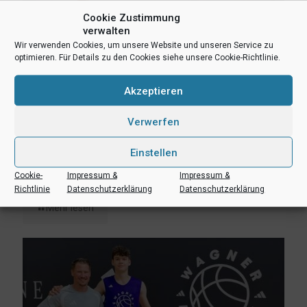
Cookie Zustimmung
verwalten
Wir verwenden Cookies, um unsere Website und unseren Service zu
optimieren. Für Details zu den Cookies siehe unsere Cookie-Richtlinie.
Akzeptieren
Verwerfen
Einstellen
3. August 2026
Erik Niggemann setzt Karriere in Ibbenbüren fort
Cookie-
Impressum &
Impressum &
Richtlinie
Datenschutzerklärung
Datenschutzerklärung
Mehr lesen