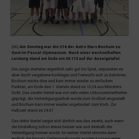
(nh)
Am Sonntag war die U16 der Astro Stars Bochum zu
Gast im Pascal-Gymnasium. Nach einer wechselhaften
Leistung stand am Ende ein 54:113 auf der Anzeigetafel.
Die Jungs starteten eigentlich sehr gut ins Spiel, verpassten es
aber durch vergebene Korbleger und Freiwürfe sich zu belohnen.
Bochum nutzte dies und kam immer wieder zu einfachen
Punkten, am Ende des 1. Viertels stand es 13:24 aus Münsters
Sicht. Das zweite Viertel war von sehr vielen Unkonzentriertheiten
geprägt, die Verteidigungsarbeit wurde zum Großteil eingestellt
und Bochum kam immer wieder ungehindert zum Korb. Zur
Halbzeit stand es 24:61.
Das dritte Viertel zeigte sich ähnlich wie das zweite, auch wenn
die Einstellung schon etwas besser war und deshalb die
Verteidigung besser wurde. Im vierten Viertel stimmte dann
endlich der Einsatz, Defensivrebounds wurden konsequenter