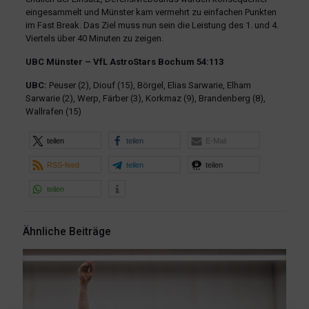
eingesammelt und Münster kam vermehrt zu einfachen Punkten
im Fast Break. Das Ziel muss nun sein die Leistung des 1. und 4.
Viertels über 40 Minuten zu zeigen.
UBC Münster – VfL AstroStars Bochum 54:113
UBC:
Peuser (2), Diouf (15), Börgel, Elias Sarwarie, Elham
Sarwarie (2), Werp, Färber (3), Korkmaz (9), Brandenberg (8),
Wallrafen (15)
teilen
teilen
E-Mail
RSS-feed
teilen
teilen
teilen
Ähnliche Beiträge