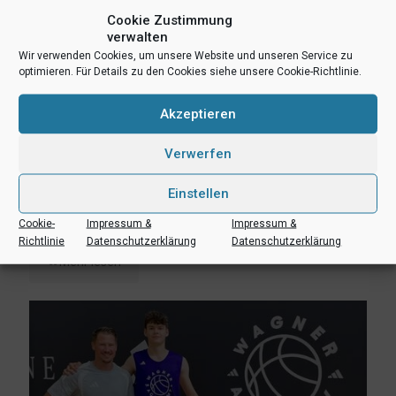
Cookie Zustimmung
verwalten
Wir verwenden Cookies, um unsere Website und unseren Service zu
optimieren. Für Details zu den Cookies siehe unsere Cookie-Richtlinie.
Akzeptieren
Verwerfen
Einstellen
3. August 2026
Erik Niggemann setzt Karriere in Ibbenbüren fort
Cookie-
Impressum &
Impressum &
Richtlinie
Datenschutzerklärung
Datenschutzerklärung
Mehr lesen