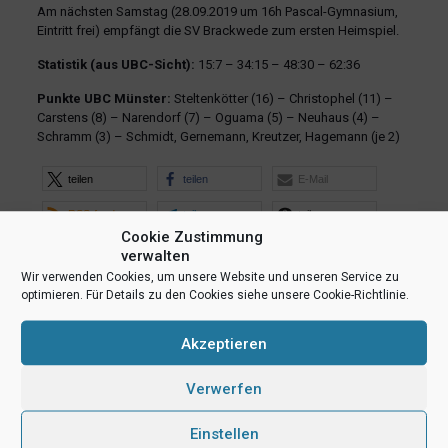
Am nächsten Samstag (28.09.2019 um 16h Pascal-Gymnasium,
Eintritt frei) empfängt die SV Brackwede zum ersten Heimspiel.
Statistik (aus UBC-Sicht):
15:7 – 34:15 – 48:30 – 62:36
Punkte UBC Münster:
Steltenkötter (16) – Christophel (11) –
Carstens (8) – Narendorf (7) – Oguama (5) – Neuhaus (4) –
Schramm (3) – Schmidt, Gernemann, Kreutzer, Hagemann (je 2)
teilen
teilen
E-Mail
RSS-feed
teilen
teilen
Cookie Zustimmung
teilen
verwalten
Wir verwenden Cookies, um unsere Website und unseren Service zu
optimieren. Für Details zu den Cookies siehe unsere Cookie-Richtlinie.
Ähnliche Beiträge
Akzeptieren
Verwerfen
Einstellen