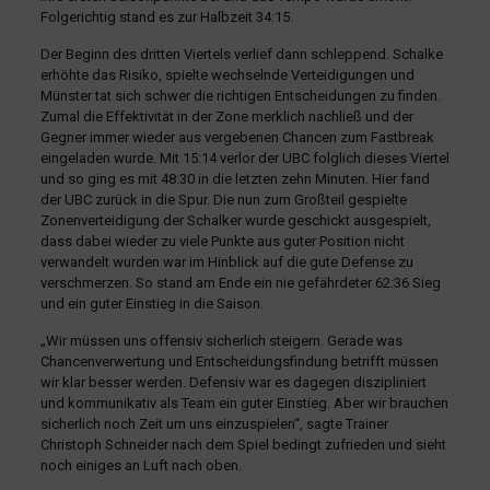
Folgerichtig stand es zur Halbzeit 34:15.
Der Beginn des dritten Viertels verlief dann schleppend. Schalke
erhöhte das Risiko, spielte wechselnde Verteidigungen und
Münster tat sich schwer die richtigen Entscheidungen zu finden.
Zumal die Effektivität in der Zone merklich nachließ und der
Gegner immer wieder aus vergebenen Chancen zum Fastbreak
eingeladen wurde. Mit 15:14 verlor der UBC folglich dieses Viertel
und so ging es mit 48:30 in die letzten zehn Minuten. Hier fand
der UBC zurück in die Spur. Die nun zum Großteil gespielte
Zonenverteidigung der Schalker wurde geschickt ausgespielt,
dass dabei wieder zu viele Punkte aus guter Position nicht
verwandelt wurden war im Hinblick auf die gute Defense zu
verschmerzen. So stand am Ende ein nie gefährdeter 62:36 Sieg
und ein guter Einstieg in die Saison.
„Wir müssen uns offensiv sicherlich steigern. Gerade was
Chancenverwertung und Entscheidungsfindung betrifft müssen
wir klar besser werden. Defensiv war es dagegen diszipliniert
und kommunikativ als Team ein guter Einstieg. Aber wir brauchen
sicherlich noch Zeit um uns einzuspielen“, sagte Trainer
Christoph Schneider nach dem Spiel bedingt zufrieden und sieht
noch einiges an Luft nach oben.