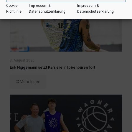
Cookie-
Impressum &
Impressum &
Richtlinie
Datenschutzerklärung
Datenschutzerklärung
3. August 2026
Erik Niggemann setzt Karriere in Ibbenbüren fort
Mehr lesen