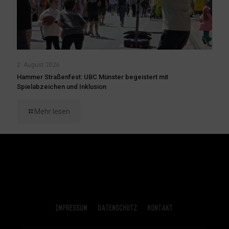
2. August 2026
Hammer Straßenfest: UBC Münster begeistert mit
Spielabzeichen und Inklusion
Mehr lesen
Impressum
Datenschutz
Kontakt