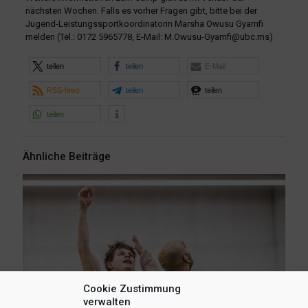
nächsten Wochen. Falls es vorher Fragen gibt, bitte bei der
Jugend-Leistungssportkoordinatorin Marsha Owusu Gyamfi
melden (Tel.: 0172 5965778, E-Mail: M.Owusu-Gyamfi@ubc.ms)
teilen
teilen
E-Mail
RSS-feed
teilen
teilen
teilen
Ähnliche Beiträge
Cookie Zustimmung
verwalten