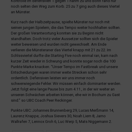
Kontrolle im defensiven 1 gegen 1 nahm zu und Bonn fand nur
noch selten den Weg zum Korb. 25 zu 7 ging auch dieses Viertel
an Münster.
Kurz nach der Halbzeitpause, spielte Münster nur noch mit
seinen jungen Spielern, die das Tempo weiter hochhalten sollten.
Der großen Verantwortung konnten sie zu Beginn nicht
standhalten. Doch trotz vieler Aussetzer sollten sich die Spieler
weiter beweisen und wurden nicht gewechselt. Am Ende
verlieren die Münsteraner das Viertel knapp mit 21 zu 22. Im
Schlssviertel durfte die Starting Five noch einmal ran, kam nach
kurzer Zeit wieder in Schwung und konnte sogar noch die 100
Punkte Marke knacken. “Unser Tempo im Fastbreak und unsere
Entscheidungen waren immer weite Strecken schon sehr
ordentlich. Defensiven leisten wir uns immer noch
schwerwiegende Fehler. Wir müssen einfach dominanter werden.
Jetzt folgt eine lange Pause bis zum 4.11., in der wir weiter an
unseren Schwächen arbeiten können, ehe wir in Bochum zu Gast
sind.” so UBC Coach Peer Reckinger.
Punkte UBC: Johannes Brunnenberg 29, Lucas Merßmann 14,
Laurenz Knappe, Joshua Sievers 30, Noah Liem 8, Jarno
Wallrafen 7, Lennox Groh 6, Luc Werp 5, Mats Niggemann 2.