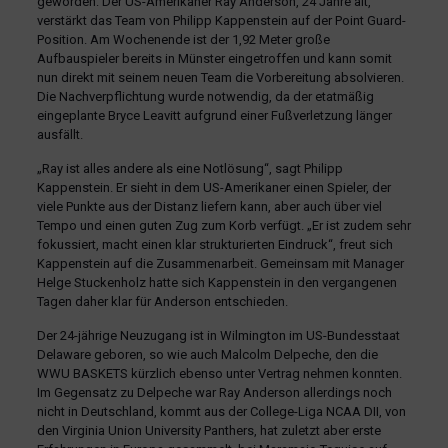
geworden: Der US-Amerikaner Ray Anderson, 24 Jahre alt,
verstärkt das Team von Philipp Kappenstein auf der Point Guard-
Position. Am Wochenende ist der 1,92 Meter große
Aufbauspieler bereits in Münster eingetroffen und kann somit
nun direkt mit seinem neuen Team die Vorbereitung absolvieren.
Die Nachverpflichtung wurde notwendig, da der etatmäßig
eingeplante Bryce Leavitt aufgrund einer Fußverletzung länger
ausfällt.
„Ray ist alles andere als eine Notlösung“, sagt Philipp
Kappenstein. Er sieht in dem US-Amerikaner einen Spieler, der
viele Punkte aus der Distanz liefern kann, aber auch über viel
Tempo und einen guten Zug zum Korb verfügt. „Er ist zudem sehr
fokussiert, macht einen klar strukturierten Eindruck“, freut sich
Kappenstein auf die Zusammenarbeit. Gemeinsam mit Manager
Helge Stuckenholz hatte sich Kappenstein in den vergangenen
Tagen daher klar für Anderson entschieden.
Der 24-jährige Neuzugang ist in Wilmington im US-Bundesstaat
Delaware geboren, so wie auch Malcolm Delpeche, den die
WWU BASKETS kürzlich ebenso unter Vertrag nehmen konnten.
Im Gegensatz zu Delpeche war Ray Anderson allerdings noch
nicht in Deutschland, kommt aus der College-Liga NCAA DII, von
den Virginia Union University Panthers, hat zuletzt aber erste