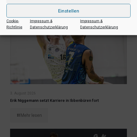
Einstellen
Cookie-
Impressum &
Impressum &
Richtlinie
Datenschutzerklärung
Datenschutzerklärung
3. August 2026
Erik Niggemann setzt Karriere in Ibbenbüren fort
Mehr lesen