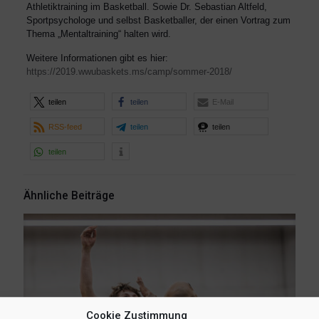
Athletiktraining im Basketball. Sowie Dr. Sebastian Altfeld,
Sportpsychologe und selbst Basketballer, der einen Vortrag zum
Thema „Mentaltraining“ halten wird.
Weitere Informationen gibt es hier:
https://2019.wwubaskets.ms/camp/sommer-2018/
teilen
teilen
E-Mail
RSS-feed
teilen
teilen
teilen
Ähnliche Beiträge
Cookie Zustimmung