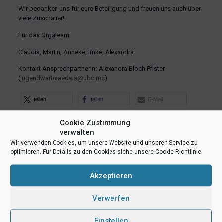
Wir bedanken uns für eure Beteiligung und freuen uns auch über
viele Zuschauer!!
Für das Orgateam
Claudia, Martin, Anneke, Imke, Alexandra
Kontakt Ansprechpartnerin
:
Alexandra Bloch Pfister
(
jugendwartmaedels@ubc.ms
)
teilen
teilen
E-Mail
RSS-feed
teilen
teilen
Cookie Zustimmung
verwalten
teilen
Wir verwenden Cookies, um unsere Website und unseren Service zu
optimieren. Für Details zu den Cookies siehe unsere Cookie-Richtlinie.
Ähnliche Beiträge
Akzeptieren
Verwerfen
Einstellen