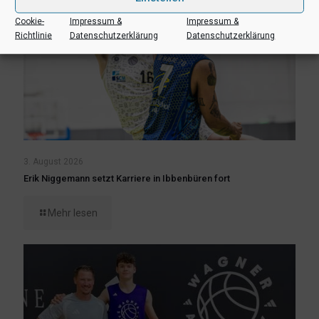
Cookie-
Impressum &
Impressum &
Richtlinie
Datenschutzerklärung
Datenschutzerklärung
3. August 2026
Erik Niggemann setzt Karriere in Ibbenbüren fort
Mehr lesen