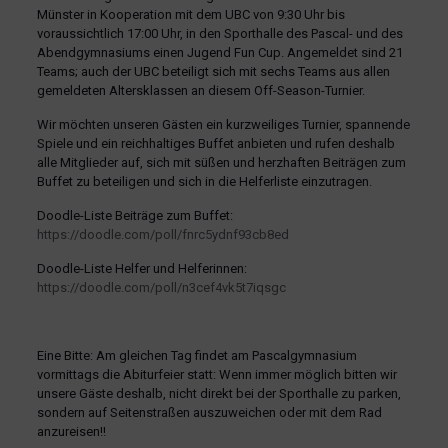
Münster in Kooperation mit dem UBC von 9:30 Uhr bis
voraussichtlich 17:00 Uhr, in den Sporthalle des Pascal- und des
Abendgymnasiums einen Jugend Fun Cup. Angemeldet sind 21
Teams; auch der UBC beteiligt sich mit sechs Teams aus allen
gemeldeten Altersklassen an diesem Off-Season-Turnier.
Wir möchten unseren Gästen ein kurzweiliges Turnier, spannende
Spiele und ein reichhaltiges Buffet anbieten und rufen deshalb
alle Mitglieder auf, sich mit süßen und herzhaften Beiträgen zum
Buffet zu beteiligen und sich in die Helferliste einzutragen.
Doodle-Liste Beiträge zum Buffet:
https://doodle.com/poll/fnrc5ydnf93cb8ed
Doodle-Liste Helfer und Helferinnen:
https://doodle.com/poll/n3cef4vk5t7iqsgc
Eine Bitte: Am gleichen Tag findet am Pascalgymnasium
vormittags die Abiturfeier statt: Wenn immer möglich bitten wir
unsere Gäste deshalb, nicht direkt bei der Sporthalle zu parken,
sondern auf Seitenstraßen auszuweichen oder mit dem Rad
anzureisen!!