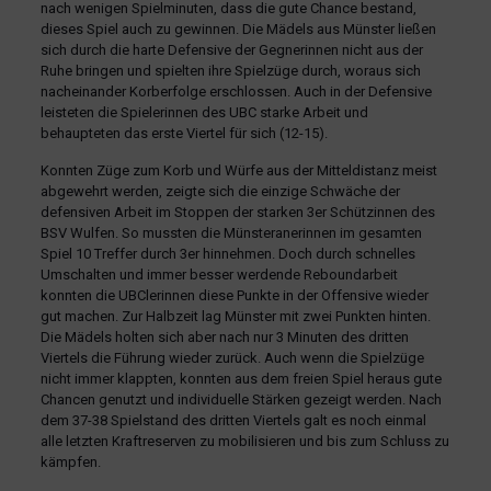
nach wenigen Spielminuten, dass die gute Chance bestand,
dieses Spiel auch zu gewinnen. Die Mädels aus Münster ließen
sich durch die harte Defensive der Gegnerinnen nicht aus der
Ruhe bringen und spielten ihre Spielzüge durch, woraus sich
nacheinander Korberfolge erschlossen. Auch in der Defensive
leisteten die Spielerinnen des UBC starke Arbeit und
behaupteten das erste Viertel für sich (12-15).
Konnten Züge zum Korb und Würfe aus der Mitteldistanz meist
abgewehrt werden, zeigte sich die einzige Schwäche der
defensiven Arbeit im Stoppen der starken 3er Schützinnen des
BSV Wulfen. So mussten die Münsteranerinnen im gesamten
Spiel 10 Treffer durch 3er hinnehmen. Doch durch schnelles
Umschalten und immer besser werdende Reboundarbeit
konnten die UBClerinnen diese Punkte in der Offensive wieder
gut machen. Zur Halbzeit lag Münster mit zwei Punkten hinten.
Die Mädels holten sich aber nach nur 3 Minuten des dritten
Viertels die Führung wieder zurück. Auch wenn die Spielzüge
nicht immer klappten, konnten aus dem freien Spiel heraus gute
Chancen genutzt und individuelle Stärken gezeigt werden. Nach
dem 37-38 Spielstand des dritten Viertels galt es noch einmal
alle letzten Kraftreserven zu mobilisieren und bis zum Schluss zu
kämpfen.