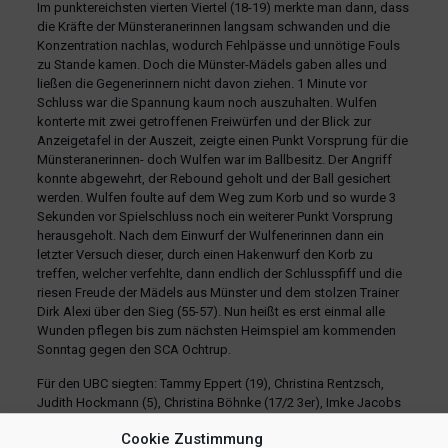
Im punktereichsten vierten Viertel (18-19) merkte man dann, dass
die Kräfte der Münsteranerinnen langsam schwanden und die
Konzentration nachlas, wodurch Fehlpässe und unnötige Fouls
zu Stande kamen. Doch die Münster-Mädels gaben alles und
ließen die Gegenerinnern nicht davon ziehen. 1 Minute vor
Schluss war die Spannung kaum noch auszuhalten. Wulfen
konterte mit zwei getroffenen Freiwürfen und der Blick zur
Anzeigetafel in der Auszeit, zeigte einen Punkt Vorsprung für die
Münsteranerinnen- doch Wulfen war im Ballbesitz. Der Angriff
konnte abgewehrt, der Rebound geholt und der Ball gesichert
werden. Wulfen foulte auf dem Weg zum Korb und so wurde 3
Sekunden vor Spielschluss noch ein weiterer Punkt Vorsprung
herausgeholt. Nach dem Einwurf der Wulfenerinnen dann ein
letzter Versuch dieser, durch einen Hakenwurf den Korb zu
treffen, welcher verfehlte, dann endlich der Schlusspfiff und die
riesen Freude der Mädels aus Münster und dem stolzen Trainer
Dirk Alexi über den Sieg (55-57). Nun heißt es erst einmal alle
Wunden pflegen bis zum nächsten Heimspiel am kommenden
Sonntag gegen den SCA Ochtrup.
Für den UBC siegten: Tammy Eppert (19), Christina Rentzsch,
Judith Hockmann (5), Christina Böhnke (17/2 3er), Imke Jacobs
(4), Nana Schürjann (6), Sandra Köttgen (6)
Cookie Zustimmung