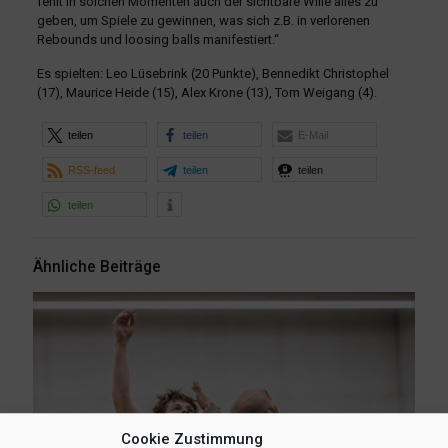
fehlt in solchen Momenten auch der sichtbare Wille alles zu
geben, um Spiele zu gewinnen, was sich z.B. in verlorenen
Rebounds und loosing balls manifestiert.“
Es spielten: Leo Lüsebrink (20 Punkte), Bennedikt Christophel
(17), Maurice Heide (15), Alex Krone (13), Tom Weigang (4).
teilen
teilen
E-Mail
RSS-feed
teilen
teilen
teilen
Ähnliche Beiträge
Cookie Zustimmung