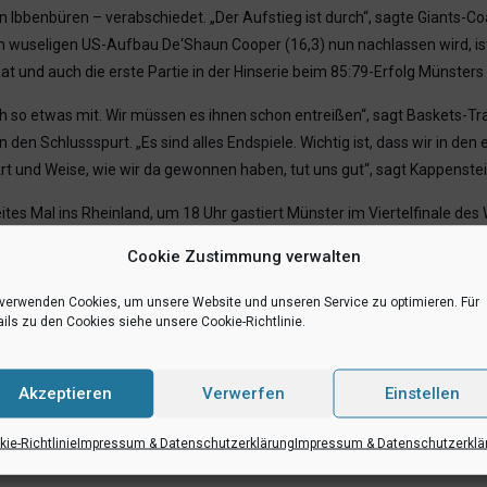
Ibbenbüren – verabschiedet. „Der Aufstieg ist durch“, sagte Giants-Coa
n wuseligen US-Aufbau De‘Shaun Cooper (16,3) nun nachlassen wird, ist 
at und auch die erste Partie in der Hinserie beim 85:79-Erfolg Münsters
ach so etwas mit. Wir müssen es ihnen schon entreißen“, sagt Baskets-Tra
 den Schlussspurt. „Es sind alles Endspiele. Wichtig ist, dass wir in d
Art und Weise, wie wir da gewonnen haben, tut uns gut“, sagt Kappenstei
tes Mal ins Rheinland, um 18 Uhr gastiert Münster im Viertelfinale des
aft angehen, die Mission Titelverteidigung steht trotz der Meisterschaft
Cookie Zustimmung verwalten
okal zwei Amerikaner spielberechtigt sind. „Das wird eine coole Begegn
 verwenden Cookies, um unsere Website und unseren Service zu optimieren. Für
ils zu den Cookies siehe unsere Cookie-Richtlinie.
Akzeptieren
Verwerfen
Einstellen
)
ie-Richtlinie
Impressum & Datenschutzerklärung
Impressum & Datenschutzerklä