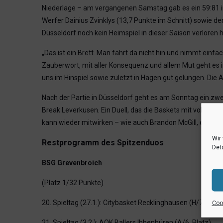
Niederlage – am vergangenen Samstag gab es ein 59:81 in 
Werfer Dainius Zvinklys (13,7 Punkte im Schnitt) sowie de
Düsseldorf noch kein Heimspiel in dieser Saison verloren h
„Das ist ein Brett. Man fährt da nicht hin und nimmt einf
Zauberwort, mit aller Konsequenz und allem Mut geht es in
uns im Hinspiel sowie zuletzt in Hagen gut gelungen. Die 
Nach der Partie in Düsseldorf geht es am Sonntag ein zwei
Break Leverkusen. Ein Duell, das die Baskets mit voller Kr
kann wieder mitwirken – wie auch Brandon McGill, da im P
Wir
Restprogramm des Spitzenduos
Deta
BSG Grevenbroich
(Platz 1/32 Punkte)
20. Spieltag (27.1.): Citybasket Recklinghausen (H/7. Platz
Cook
21. Spieltag (3.2.): AOK Ballers Ibbenbüren (A/6. Platz)