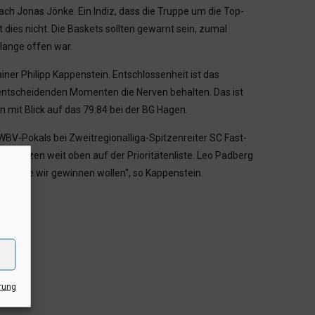
ch Jonas Jönke. Ein Indiz, dass die Truppe um die Top-
dies nicht. Die Baskets sollten gewarnt sein, zumal
 lange offen war.
iner Philipp Kappenstein. Entschlossenheit ist das
en entscheidenden Momenten die Nerven behalten. Das ist
n mit Blick auf das 79:84 bei der BG Hagen.
 WBV-Pokals bei Zweitregionalliga-Spitzenreiter SC Fast-
sstrapazen weit oben auf der Prioritätenliste. Leo Padberg
ung, die wir gewinnen wollen“, so Kappenstein.
rung