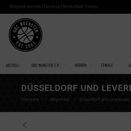
Mitglied werden
|
Fanshop
|
Basketball-Camps
Aktuell
UBC Münster e.V.
Herren
Female
J
DÜSSELDORF UND LEVER
Startseite
Allgemein
Düsseldorf und Leverkusen