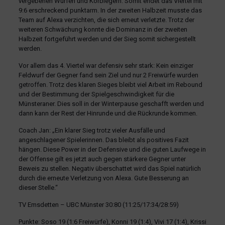
vergebenen Würfen und Korblegern. Somit endet das Viertel mit
9:6 erschreckend punktarm. In der zweiten Halbzeit musste das
Team auf Alexa verzichten, die sich erneut verletzte. Trotz der
weiteren Schwächung konnte die Dominanz in der zweiten
Halbzeit fortgeführt werden und der Sieg somit sichergestellt
werden.
Vor allem das 4. Viertel war defensiv sehr stark: Kein einziger
Feldwurf der Gegner fand sein Ziel und nur 2 Freiwürfe wurden
getroffen. Trotz des klaren Sieges bleibt viel Arbeit im Rebound
und der Bestimmung der Spielgeschwindigkeit für die
Münsteraner. Dies soll in der Winterpause geschafft werden und
dann kann der Rest der Hinrunde und die Rückrunde kommen.
Coach Jan: „Ein klarer Sieg trotz vieler Ausfälle und
angeschlagener Spielerinnen. Das bleibt als positives Fazit
hängen. Diese Power in der Defensive und die guten Laufwege in
der Offense gilt es jetzt auch gegen stärkere Gegner unter
Beweis zu stellen. Negativ überschattet wird das Spiel natürlich
durch die erneute Verletzung von Alexa. Gute Besserung an
dieser Stelle.“
TV Emsdetten – UBC Münster 30:80 (11:25/17:34/28:59)
Punkte: Soso 19 (1:6 Freiwürfe), Konni 19 (1:4), Vivi 17 (1:4), Krissi