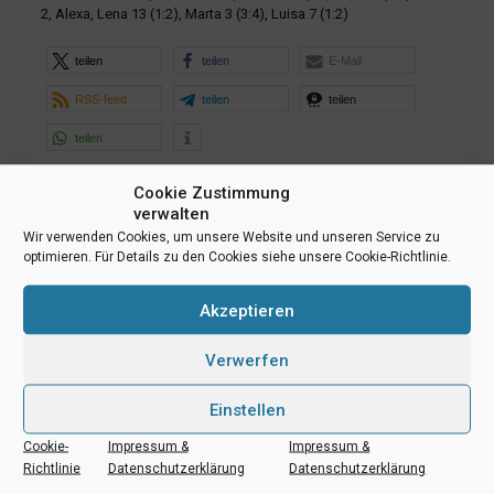
2, Alexa, Lena 13 (1:2), Marta 3 (3:4), Luisa 7 (1:2)
teilen
teilen
E-Mail
RSS-feed
teilen
teilen
teilen
Cookie Zustimmung
Ähnliche Beiträge
verwalten
Wir verwenden Cookies, um unsere Website und unseren Service zu
optimieren. Für Details zu den Cookies siehe unsere Cookie-Richtlinie.
Akzeptieren
Verwerfen
Einstellen
Cookie-
Impressum &
Impressum &
Richtlinie
Datenschutzerklärung
Datenschutzerklärung