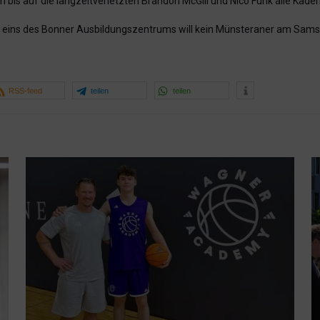
 bis auf die langzeitverletzten Brandon McGill und Nico Funk alle Kade
ld eins des Bonner Ausbildungszentrums will kein Münsteraner am Sams
RSS-feed
teilen
teilen