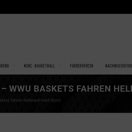
ugend
Mini-Basketball
Förderverein
Nachwuchsför
– WWU BASKETS FAHREN HE
kets fahren hellwach nach Bonn