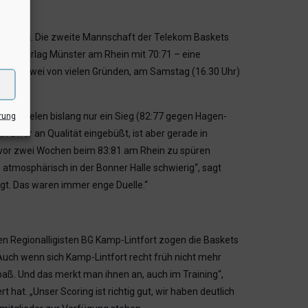
erzen an. Die zweite Mannschaft der Telekom Baskets
5 unterlag Münster am Rhein mit 70:71 – eine
nnen. Zwei von vielen Gründen, am Samstag (16.30 Uhr)
sonspielen bislang nur ein Sieg (82:77 gegen Hagen-
rung
 zwar an Qualität eingebüßt, ist aber gerade in
 vor zwei Wochen beim 83:81 am Rhein zu spüren
 atmosphärisch in der Bonner Halle schwierig“, sagt
igt. Das waren immer enge Duelle.“
en Regionalligisten BG Kamp-Lintfort zogen die Baskets
uch wenn sich Kamp-Lintfort recht früh nicht mehr
paß. Und das merkt man ihnen an, auch im Training“,
at. „Unser Scoring ist richtig gut, wir haben deutlich