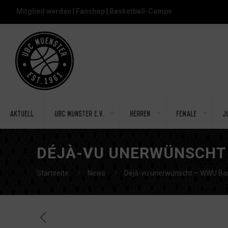
Mitglied werden
|
Fanshop
|
Basketball-Camps
Aktuell
UBC Münster e.V.
Herren
Female
J
DÉJÀ-VU UNERWÜNSCHT 
Startseite
News
Déjà-vu unerwünscht – WWU Bas