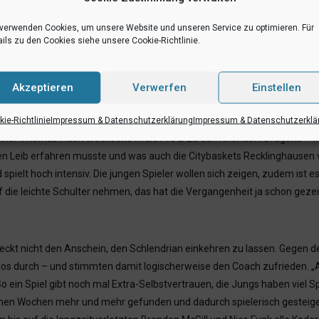
 verwenden Cookies, um unsere Website und unseren Service zu optimieren. Für
U Baskets Münster in der Vergangenheit immer mit leichten Bauchschm
ils zu den Cookies siehe unsere Cookie-Richtlinie.
len schon ein ums andere Mal richtig wehgetan hat. Im September 201
bruar 2017 gab es ein 72:73 – das endgültige Aus im Meisterschaftsre
Akzeptieren
Verwerfen
Einstellen
 nicht von der mageren Bilanz des Gastgebers blenden, dem in zehn Sai
ie-Richtlinie
Impressum & Datenschutzerklärung
Impressum & Datenschutzerklä
ner Thomas Adelt wechselte in die Pro B zu den Rhöndorf Dragons – hat
nen Leib erfahren musste und was auch die Citybaskets Recklinghausen
elt hoch intensiv. Die jungen Spieler wollen sich zeigen, zudem ist es
f die leichte Schulter nehmen, das hat die Vergangenheit ja schon geze
eckt nicht den Anschein, den Schlendrian einkehren zu lassen. Gegen d
os durch – und stimmten damit logischerweise den Coach zufrieden. „A
o ein Spiel gibt noch mal Extra-Selbstvertrauen, die Jungs haben viel S
nen Wochen mehr und mehr gefunden und dadurch spielerisch gesteigert h