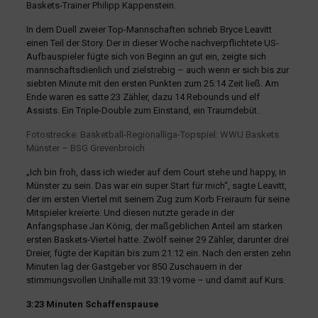
Baskets-Trainer Philipp Kappenstein.
In dem Duell zweier Top-Mannschaften schrieb Bryce Leavitt
einen Teil der Story. Der in dieser Woche nachverpflichtete US-
Aufbauspieler fügte sich von Beginn an gut ein, zeigte sich
mannschaftsdienlich und zielstrebig – auch wenn er sich bis zur
siebten Minute mit den ersten Punkten zum 25:14 Zeit ließ. Am
Ende waren es satte 23 Zähler, dazu 14 Rebounds und elf
Assists. Ein Triple-Double zum Einstand, ein Traumdebüt.
Fotostrecke: Basketball-Regionalliga-Topspiel: WWU Baskets
Münster – BSG Grevenbroich
„Ich bin froh, dass ich wieder auf dem Court stehe und happy, in
Münster zu sein. Das war ein super Start für mich“, sagte Leavitt,
der im ersten Viertel mit seinem Zug zum Korb Freiraum für seine
Mitspieler kreierte. Und diesen nutzte gerade in der
Anfangsphase Jan König, der maßgeblichen Anteil am starken
ersten Baskets-Viertel hatte. Zwölf seiner 29 Zähler, darunter drei
Dreier, fügte der Kapitän bis zum 21:12 ein. Nach den ersten zehn
Minuten lag der Gastgeber vor 850 Zuschauern in der
stimmungsvollen Unihalle mit 33:19 vorne – und damit auf Kurs.
3:23 Minuten Schaffenspause