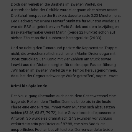
Doch den verließen die Baskets im zweiten Viertel, die
Achterbahnfahrt der Gefühle wurde langsam aber sicher rasant.
Die Schaffenspause der Baskets dauerte satte 3:23 Minuten, erst
Leo Padberg mit einem Freiwurf punktete für Münster wieder. Da
war die BSG angetrieben von Farid Sadek und dem letztjährigen
Baskets-Playmaker Gerrell Martin (beide 22 Punkte) schon auf
sieben Zähler an die Hausherren herangerückt (26:33).
Und so richtig den Turnaround packte die Kappenstein-Truppe
nicht, die zwischenzeitlich nach einem Martin-Dreier sogar mit
39:40 zurücklag. Jan König mit vier Zählern am Stück sowie
Leavitt aus der Distanz sorgten für die knappe Pausenführung.
„Wir haben im zweiten Viertel zu viel Tempo herausgenommen,
dazu hat der Gegner schwierige Würfe getroffen“, sagte Leavitt.
Krimi bis Spielende
Der Neuzugang übernahm auch nach dem Seitenwechsel eine
tragende Rolle in dem Thriller. Denn es blieb bis in die finale
Phase eine enge Partie. Immer wenn Münster sich abzusetzen
schien (53:46, 63:57, 79:72), hatte Grevenbroich die passende
Antwort. So wurde es dramatisch. 24 Sekunden vor Schluss
verkürzte Martin per Dreier auf 87:88, ehe sich Sadek ein
unsportliches Foul an Leavitt leistete. Der verwandelte beide