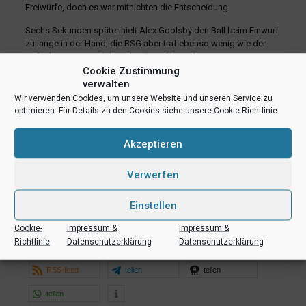
Freiwürfe, doch es war mitnichten die Entscheidung.
Sechs Sekunden später hielt Alex Goolsby den Ball beim Einwurf
zu lange in der Hand, die BSG aber traf ebenso wenig wie der
gefoulte Leavitt im folgenden Angriff von der Linie.
Cookie Zustimmung
Grevenbroich hatte acht Sekunden vor dem Ende die Chance
verwalten
zum Ausgleich. Doch Münsters Amerikaner klaute Martin den
Wir verwenden Cookies, um unsere Website und unseren Service zu
Ball und versenkte diesen mit der Schlusssirene unter tosendem
optimieren. Für Details zu den Cookies siehe unsere Cookie-Richtlinie.
Jubel zum Endstand. „Das war ein spektakuläres Ding. Wir
hatten zwischendurch eine schwächere Phase, haben es dann
Akzeptieren
aber gut gemacht“, so Kappenstein.
Punkte WWU Baskets:
J. König (29), Leavitt (23), Wess (13),
Verwerfen
Hänig, Massing (je 6), A. König (5), Goolsby (4), Padberg, Kosel
(je 3).
Einstellen
Foto: Christina Pohler
Cookie-
Impressum &
Impressum &
Richtlinie
Datenschutzerklärung
Datenschutzerklärung
teilen
teilen
E-Mail
RSS-feed
teilen
teilen
teilen