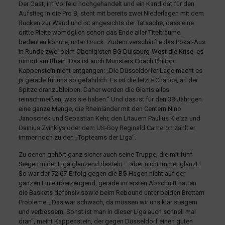
Der Gast, im Vorfeld hochgehandelt und ein Kandidat für den
Aufstieg in die Pro B, steht mit bereits zwei Niederlagen mit dem
Rücken zur Wand und ist angesichts der Tatsache, dass eine
dritte Pleite womöglich schon das Ende aller Titelträume
bedeuten könnte, unter Druck. Zudem verschärfte das Pokal-Aus
in Runde zwei beim Oberligisten BG Duisburg-West die Krise, es
rumort am Rhein. Das ist auch Münsters Coach Philipp
Kappenstein nicht entgangen: „Die Düsseldorfer Lage macht es
ja gerade für uns so gefährlich. Es ist die letzte Chance, an der
Spitze dranzubleiben. Daher werden die Giants alles
reinschmeißen, was sie haben.“ Und das ist für den 38-Jährigen
eine ganze Menge, die Rheinländer mit den Centern Nino
Janoschek und Sebastian Kehr, den Litauern Paulius Kleiza und
Dainius Zvinklys oder dem US-Boy Reginald Cameron zählt er
immer noch zu den „Topteams der Liga“.
Zu denen gehört ganz sicher auch seine Truppe, die mit fünf
Siegen in der Liga glänzend dasteht – aber nicht immer glänzt.
So war der 72:67-Erfolg gegen die BG Hagen nicht auf der
ganzen Linie überzeugend, gerade im ersten Abschnitt hatten
die Baskets defensiv sowie beim Rebound unter beiden Brettern
Probleme. „Das war schwach, da müssen wir uns klar steigern
und verbessern. Sonst ist man in dieser Liga auch schnell mal
dran“, meint Kappenstein, der gegen Düsseldorf einen guten