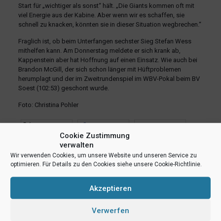
Start für „wichtiger als sonst“ hält. „Die Giants kommen oft mit
viel Energie aus der Kabine. Aber wenn wir es schaffen, sie
schnell zu knacken, könnten sie in dieser Situation wegbrechen.“
Fraglich ist, ob beim Unterfangen sechster Sieg Stefan Wess
mithelfen kann. Am Donnerstag meldete er sich krank ab,
Kappenstein aber hat Hoffnung auf einen Einsatz. Wie auch bei
Brandon McGill, der sich schon länger mit Hüftproblemen
herumplagt und der im Zweitrundenspiel im WBV-Pokal beim BV
Soest (102:53) geschont wurde.
Foto: Christina Pohler
teilen
teilen
E-Mail
Cookie Zustimmung
RSS-feed
teilen
teilen
verwalten
Wir verwenden Cookies, um unsere Website und unseren Service zu
teilen
optimieren. Für Details zu den Cookies siehe unsere Cookie-Richtlinie.
Akzeptieren
Ähnliche Beiträge
Verwerfen