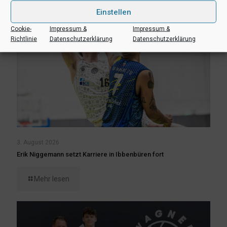
Einstellen
Cookie-
Impressum &
Impressum &
Richtlinie
Datenschutzerklärung
Datenschutzerklärung
3. August 2026
Erik Niggemann setzt Karriere in Ibbenbüren fort
Mehr lesen