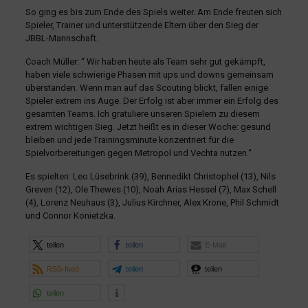
So ging es bis zum Ende des Spiels weiter. Am Ende freuten sich
Spieler, Trainer und unterstützende Eltern über den Sieg der
JBBL-Mannschaft.
Coach Müller: “ Wir haben heute als Team sehr gut gekämpft,
haben viele schwierige Phasen mit ups und downs gemeinsam
überstanden. Wenn man auf das Scouting blickt, fallen einige
Spieler extrem ins Auge. Der Erfolg ist aber immer ein Erfolg des
gesamten Teams. Ich gratuliere unseren Spielern zu diesem
extrem wichtigen Sieg. Jetzt heißt es in dieser Woche: gesund
bleiben und jede Trainingsminute konzentriert für die
Spielvorbereitungen gegen Metropol und Vechta nutzen.“
Es spielten: Leo Lüsebrink (39), Bennedikt Christophel (13), Nils
Greven (12), Ole Thewes (10), Noah Arias Hessel (7), Max Schell
(4), Lorenz Neuhaus (3), Julius Kirchner, Alex Krone, Phil Schmidt
und Connor Konietzka.
teilen
teilen
E-Mail
RSS-feed
teilen
teilen
teilen