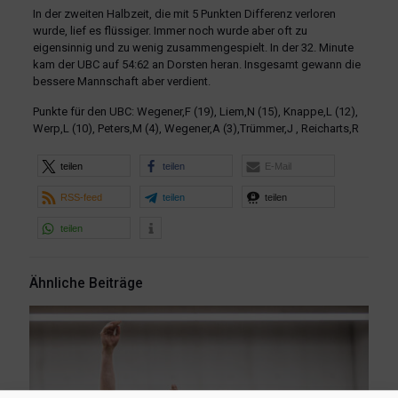
In der zweiten Halbzeit, die mit 5 Punkten Differenz verloren
wurde, lief es flüssiger. Immer noch wurde aber oft zu
eigensinnig und zu wenig zusammengespielt. In der 32. Minute
kam der UBC auf 54:62 an Dorsten heran. Insgesamt gewann die
bessere Mannschaft aber verdient.
Punkte für den UBC: Wegener,F (19), Liem,N (15), Knappe,L (12),
Werp,L (10), Peters,M (4), Wegener,A (3),Trümmer,J , Reicharts,R
teilen
teilen
E-Mail
RSS-feed
teilen
teilen
teilen
Ähnliche Beiträge