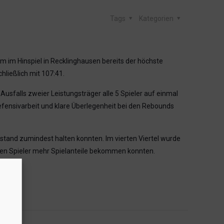
Tags
Kategorien
m im Hinspiel in Recklinghausen bereits der höchste
ließlich mit 107:41.
Ausfalls zweier Leistungsträger alle 5 Spieler auf einmal
fensivarbeit und klare Überlegenheit bei den Rebounds
stand zumindest halten konnten. Im vierten Viertel wurde
ren Spieler mehr Spielanteile bekommen konnten.