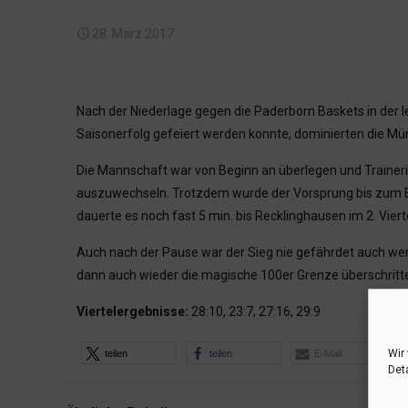
28. März 2017
Nach der Niederlage gegen die Paderborn Baskets in der l
Saisonerfolg gefeiert werden konnte, dominierten die Mü
Die Mannschaft war von Beginn an überlegen und Trainerin 
auszuwechseln. Trotzdem wurde der Vorsprung bis zum En
dauerte es noch fast 5 min. bis Recklinghausen im 2. Viert
Auch nach der Pause war der Sieg nie gefährdet auch wenn
dann auch wieder die magische 100er Grenze überschritte
Viertelergebnisse:
28:10, 23:7, 27:16, 29:9
Wir
teilen
teilen
E-Mail
Deta