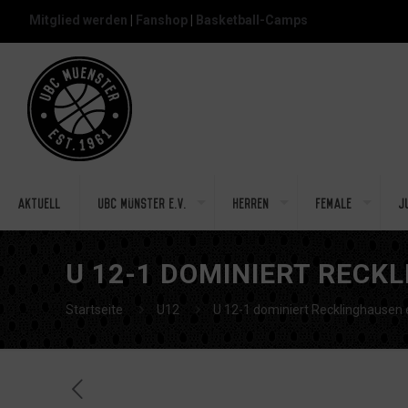
Mitglied werden
|
Fanshop
|
Basketball-Camps
Aktuell
UBC Münster e.V.
Herren
Female
J
U 12-1 DOMINIERT RECK
Startseite
U12
U 12-1 dominiert Recklinghausen 