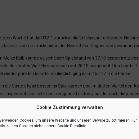
etzten Woche hat die U12-1 zurück in die Erfolgsspur gefunden. Nachde
nsteraner auch im Rückspiel in der Heimat den Gegner und gewannen sch
Meike Kolb konnte es sich beim Spielstand von 17:10 leisten trotz des 
de des ersten Viertels sogar noch auf 28:10 ausgebaut. Durch gute De
el wieder punkten konnte. Schließlich ging es mit 51:17 in die Pause.
 die Gäste etwas besser ins Spiel kamen und im dritten Viertel den Ab
n. Insgesamt eine sehr überzeugende Leistung, bei der auch die jünge
Cookie Zustimmung verwalten
 verwenden Cookies, um unsere Website und unseren Service zu optimieren. Für
RSS-feed
teilen
teilen
ils zu den Cookies siehe unsere Cookie-Richtlinie.