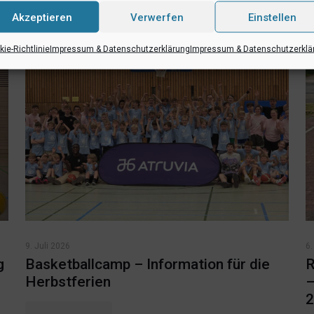
Akzeptieren
Verwerfen
Einstellen
ie-Richtlinie
Impressum & Datenschutzerklärung
Impressum & Datenschutzerklä
9. Juli 2026
6.
g
Basketballcamp – Information für die
R
Herbstferien
–
2