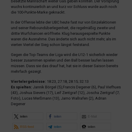
besetzte Mannschaft weiter Gas geben konnten. Der Vorsprung
wuchs kontinuierlich an und kurz vor Schluss wurde auch noch
die 100-Punkte-Marke geknackt.
In der Offense lebte der UBC heute fast nur von Einzelaktionen
und seiner Reboundüberlegenheit, die regelmäßig zweite und
dritte Wurfchancen eröffnete. Klug herausgespielte Punkte
waren die Ausnahme. Das änderte sich auch nicht mehr, als im
vierten Viertel der Sieg schon längst feststand.
Gegen die Top-Teams der Liga wird die U12-1 sicherlich wieder
besser zusammen spielen und den Ball besser laufen lassen
müssen. Dass sie das drauf hat, hat sie in dieser Saison bereits
mehrfach gezeigt.
Viertelergebnisse:
18:23, 27:18, 28:15; 32:13
Es spielten:
Jannik Börgel (5),Francis Degener (6), Paul Viefhues
(43), Joshua Sievers (17), Leif Zentgraf (12), Joscha Zentgraf (7;
Foto), Lucas Merßmann (13), Jarno Wallrafen (2), Adrian
Degener
teilen
teilen
E-Mail
RSS-feed
teilen
teilen