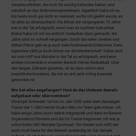
Verantwortlichen, die mich für würdig befunden haben, und
natürlich an das Wahnsinnsspielerteam. Eigentlich habe ich es
bis heute noch gar nicht so realisiert, wofür ich geehrt wurde, es
ist alles so überraschend. Die Arbeit der vergangenen 15 Jahre
war in der Tat erfolgreich, wenn man es nüchtern betrachtet.
Bisher habe ich mir nie wirklich Gedanken dazu gemacht, die
Jahre sind so schnell vergangen. Durch die vielen zweiten und
dritten Plätze gab es ja auch viele frustrierende Erlebnisse. Denn
irgendwie zählt ja doch immer nur die Meisterschaft. Dabei sind
wir vom HSP aus Münster in der Tat so erfolgreich, wie keine
andere Universität in unserem Bereich Herren-Basketball. Über
den langen Zeitraum gesehen, ist es dann schon eine
beachtliche Konstanz, die mir so erst jetzt richtig bewusst
geworden ist.
Wie hat alles angefangen? Hast du das Uniteam damals
aufgebaut oder übernommen?
Christoph Schneider:
Ich bin im Jahr 2002 unter dem damaligen
Trainer der 1. UBC-Herren Dusko Milic ins Team gekommen. Ich
habe einige Jahre zuvor selbst mitgespielt und dann im Bereich
Organisation/Obmann und als Co-Trainer begonnen. Ich war ja
schon beim UBC Münster Sportwart. Tim Seulen vom HSP, der
auch noch heute für den Bereich zuständig ist, hat damals