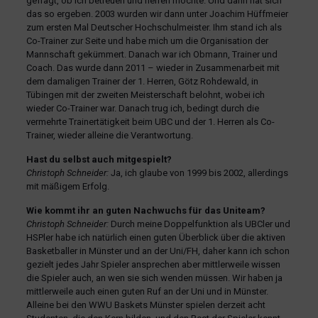
gefragt, ob ich betreuen und helfen möchte. Und dann hat sich
das so ergeben. 2003 wurden wir dann unter Joachim Hüffmeier
zum ersten Mal Deutscher Hochschulmeister. Ihm stand ich als
Co-Trainer zur Seite und habe mich um die Organisation der
Mannschaft gekümmert. Danach war ich Obmann, Trainer und
Coach. Das wurde dann 2011 – wieder in Zusammenarbeit mit
dem damaligen Trainer der 1. Herren, Götz Rohdewald, in
Tübingen mit der zweiten Meisterschaft belohnt, wobei ich
wieder Co-Trainer war. Danach trug ich, bedingt durch die
vermehrte Trainertätigkeit beim UBC und der 1. Herren als Co-
Trainer, wieder alleine die Verantwortung.
Hast du selbst auch mitgespielt?
Christoph Schneider:
Ja, ich glaube von 1999 bis 2002, allerdings
mit mäßigem Erfolg.
Wie kommt ihr an guten Nachwuchs für das Uniteam?
Christoph Schneider:
Durch meine Doppelfunktion als UBCler und
HSPler habe ich natürlich einen guten Überblick über die aktiven
Basketballer in Münster und an der Uni/FH, daher kann ich schon
gezielt jedes Jahr Spieler ansprechen aber mittlerweile wissen
die Spieler auch, an wen sie sich wenden müssen. Wir haben ja
mittlerweile auch einen guten Ruf an der Uni und in Münster.
Alleine bei den WWU Baskets Münster spielen derzeit acht