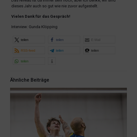
Das Niveau ist da immer sehr hoch, aber ich denke, wir sind
dieses Jahr auch so gut wie nie zuvor aufgestellt.
Vielen Dank für das Gespräch!
Interview: Gunda Klöpping
teilen
teilen
E-Mail
RSS-feed
teilen
teilen
teilen
Ähnliche Beiträge