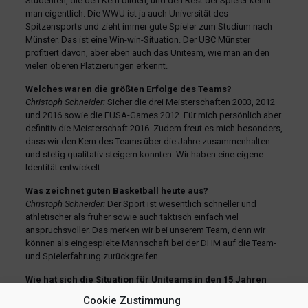
Studenten, die den Kern bilden, und den Rest der Spieler kennt
man eigentlich. Die WWU ist ja auch Universität des
Spitzensports und zieht immer gute Spieler zum Studium nach
Münster. Das ist eine Win-win-Situation. Der UBC Münster
profitiert davon, aber eben auch das Uniteam, wie man an den
vielen oberen Platzierungen erkennt.
Welches waren die größten Erfolge des Teams?
Christoph Schneider:
Sicher die drei Meisterschaften 2003, 2012
und 2016 sowie die EUSA-Games 2012. Für mich persönlich aber
definitiv die Meisterschaft 2016. Zudem freut es mich besonders,
dass wir den Kern des Teams über die Jahre zusammenhalten
und stetig qualitativ steigern konnten. Wir haben eine eigene
Identität entwickelt.
Was zeichnet guten Basketball heute aus?
Christoph Schneider:
Der Sport ist wesentlich schneller und
athletischer als früher sowie auch taktisch einfach viel
anspruchsvoller. Das merken wir bei unserem Team, denn wir
können als eingespielte Mannschaft bei der DHM auf die Team-
und Spielerfahrung zurückgreifen.
Wie hat sich die Situation für Uniteams in den 15 Jahren
verändert?
Cookie Zustimmung
Christoph Schneider:
Die Uni bzw. der Hochschulsport hat uns