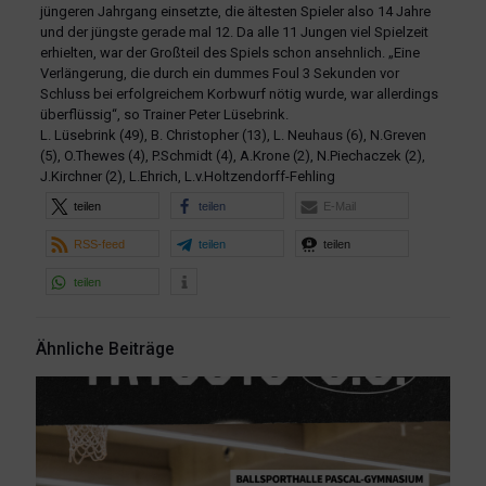
jüngeren Jahrgang einsetzte, die ältesten Spieler also 14 Jahre
und der jüngste gerade mal 12. Da alle 11 Jungen viel Spielzeit
erhielten, war der Großteil des Spiels schon ansehnlich. „Eine
Verlängerung, die durch ein dummes Foul 3 Sekunden vor
Schluss bei erfolgreichem Korbwurf nötig wurde, war allerdings
überflüssig“, so Trainer Peter Lüsebrink.
L. Lüsebrink (49), B. Christopher (13), L. Neuhaus (6), N.Greven
(5), O.Thewes (4), P.Schmidt (4), A.Krone (2), N.Piechaczek (2),
J.Kirchner (2), L.Ehrich, L.v.Holtzendorff-Fehling
teilen
teilen
E-Mail
RSS-feed
teilen
teilen
teilen
Ähnliche Beiträge