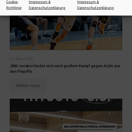
Cookie-
Impressum &
Impressum &
Richtlinie
Datenschutzerklärung
Datenschutzerklärung
16. März 2026
JBBL verabschiedet sich nach großem Kampf gegen ALBA aus
den Playoffs
Mehr lesen