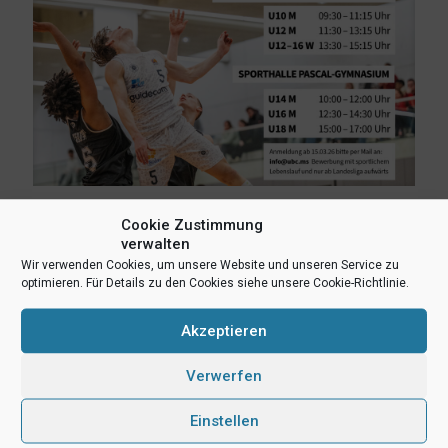
13. April 2026
Cookie Zustimmung
Veränderte Startzeiten bei den Tryouts
verwalten
Wir verwenden Cookies, um unsere Website und unseren Service zu
optimieren. Für Details zu den Cookies siehe unsere Cookie-Richtlinie.
Mehr lesen
Akzeptieren
Verwerfen
Einstellen