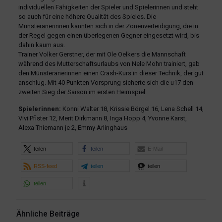
individuellen Fähigkeiten der Spieler und Spielerinnen und steht
so auch für eine höhere Qualität des Spieles. Die
Münsteranerinnen kannten sich in der Zonenverteidigung, die in
der Regel gegen einen überlegenen Gegner eingesetzt wird, bis
dahin kaum aus.
Trainer Volker Gerstner, der mit Ole Oelkers die Mannschaft
während des Mutterschaftsurlaubs von Nele Mohn trainiert, gab
den Münsteranerinnen einen Crash-Kurs in dieser Technik, der gut
anschlug. Mit 40 Punkten Vorsprung sicherte sich die u17 den
zweiten Sieg der Saison im ersten Heimspiel.
Spielerinnen:
Konni Walter 18, Krissie Börgel 16, Lena Schell 14,
Vivi Pfister 12, Merit Dirkmann 8, Inga Hopp 4, Yvonne Karst,
Alexa Thiemann je 2, Emmy Arlinghaus
teilen
teilen
E-Mail
RSS-feed
teilen
teilen
teilen
Ähnliche Beiträge