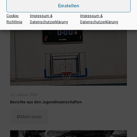
Einstellen
Cookie-
Impressum &
Impressum &
Richtlinie
Datenschutzerklärung
Datenschutzerklärung
12. Januar 2026
Berichte aus den Jugendmannschaften
Mehr lesen