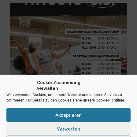
Cookie Zustimmung
verwalten
Wir verwenden Cookies, um unsere Website und unseren Service zu
10. März 2026
optimieren. Für Details zu den Cookies siehe unsere Cookie-Richtlinie.
Tryouts am 3. Mai in Münster
Akzeptieren
Mehr lesen
Verwerfen