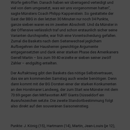
Würfe getroffen. Danach haben wir überragend verteidigt und
viel von dem umgesetzt, was wir uns vorgenommen hatten“,
sagte Münsters Coach Philipp Kappenstein. So gestattete der
Gast der BBG in den letzten 30 Minuten nur noch 34 Punkte,
ganze sieben waren es im zweiten Abschnitt. Und da Münster in
der Offensive verlässlich traf und schon erstaunlich sicher seine
Varianten durchspielte, war früh eine Vorentscheidung gefallen.
Zumal die Baskets nach dem Seitenwechsel jeglichem
Aufbegehren der Hausherren gewichtige Argumente
entgegensetzten und dank einer starken Phase des Amerikaners
Gerrell Martin – bis zum 59:40 erzielte er sieben seiner zwölf
Zähler – endgültig enteilten.
Der Auftaktsieg gibt den Baskets das nötige Selbstvertrauen,
das sie am kommenden Samstag auch wieder benötigen. Denn
dann kommt mit der BG Dorsten einer der starken Konkurrenten
an den Horstmarer Landweg, der zum Start wie Münster mit dem
73:69 gegen den Mitfavoriten ART Giants Düsseldorf ein
Ausrufezeichen setzte. Die zweite Standortbestimmung folgt
also direkt auf den souveränen Saisoneinstieg.
Punkte: J. König (15), Hartmann (14), Martin, Jean-Louis (je 12),