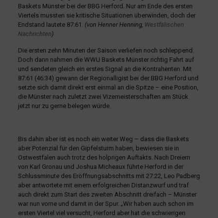
Baskets Münster bei der BBG Herford. Nur am Ende des ersten
Viertels mussten sie kritische Situationen überwinden, doch der
Endstand lautete 87:61.
(von Henner Henning,
Westfälischen
Nachrichten
)
Die ersten zehn Minuten der Saison verliefen noch schleppend.
Doch dann nahmen die WWU Baskets Münster richtig Fahrt auf
und sendeten gleich ein erstes Signal an die Kontrahenten. Mit
87:61 (46:34) gewann der Regionalligist bei der BBG Herford und
setzte sich damit direkt erst einmal an die Spitze – eine Position,
die Münster nach zuletzt zwei Vizemeisterschaften am Stück
jetzt nur zu gerne belegen würde.
Bis dahin aber ist es noch ein weiter Weg – dass die Baskets
aber Potenzial für den Gipfelsturm haben, bewiesen sie in
Ostwestfalen auch trotz des holprigen Auftakts. Nach Dreiern
von Karl Gronau und Joshua Micheaux führte Herford in der
Schlussminute des Eröffnungsabschnitts mit 27:22, Leo Padberg
aber antwortete mit einem erfolgreichen Distanzwurf und traf
auch direkt zum Start des zweiten Abschnitt dreifach – Münster
war nun vorne und damit in der Spur. „Wir haben auch schon im
ersten Viertel viel versucht, Herford aber hat die schwierigen