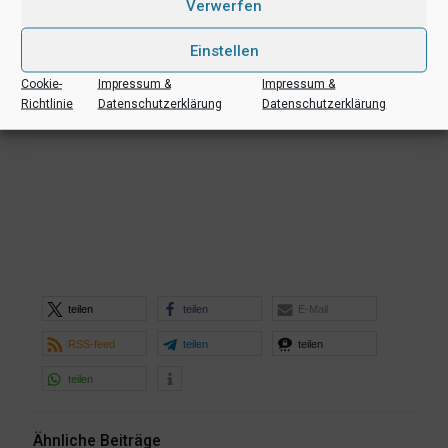
Verwerfen
Einstellen
Cookie-
Impressum &
Impressum &
Richtlinie
Datenschutzerklärung
Datenschutzerklärung
teilen
teilen
E-Mail
RSS-feed
teilen
teilen
teilen
Ähnliche Beiträge