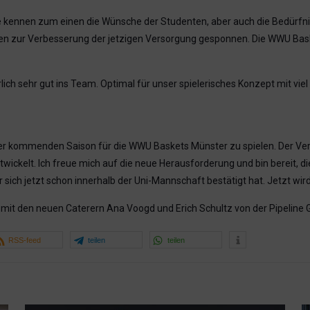
e kennen zum einen die Wünsche der Studenten, aber auch die Bedürfniss
een zur Verbesserung der jetzigen Versorgung gesponnen. Die WWU Baske
ich sehr gut ins Team. Optimal für unser spielerisches Konzept mit vie
ab der kommenden Saison für die WWU Baskets Münster zu spielen. Der Ve
ckelt. Ich freue mich auf die neue Herausforderung und bin bereit, die
ich jetzt schon innerhalb der Uni-Mannschaft bestätigt hat. Jetzt wird 
) mit den neuen Caterern Ana Voogd und Erich Schultz von der Pipeline
RSS-feed
teilen
teilen