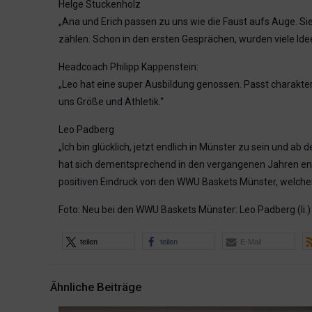
Helge Stuckenholz
„Ana und Erich passen zu uns wie die Faust aufs Auge. Si
zählen. Schon in den ersten Gesprächen, wurden viele Id
Headcoach Philipp Kappenstein:
„Leo hat eine super Ausbildung genossen. Passt charakterl
uns Größe und Athletik.“
Leo Padberg
„Ich bin glücklich, jetzt endlich in Münster zu sein und 
hat sich dementsprechend in den vergangenen Jahren entwi
positiven Eindruck von den WWU Baskets Münster, welcher s
Foto: Neu bei den WWU Baskets Münster: Leo Padberg (li.
teilen
teilen
E-Mail
Ähnliche Beiträge