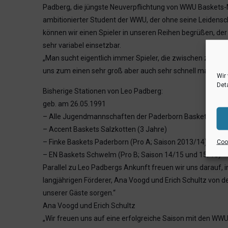
Padberg, die jüngste Neuverpflichtung von WWU Baskets-M
ambitionierter Student der WWU, der ohne seine Leidenscha
können wir einen Spieler in unseren Reihen begrüßen, der 
sehr variabel einsetzbar.
„Man sucht eigentlich immer Spieler, die zwischen zwei 
uns zum einen sehr groß aber auch sehr schnell machen. U
Wir
Deta
Bisherige Stationen von Leo Padberg:
geb. am 26.05.1991
– Alle Jugendmannschaften der Paderborn Baskets (von 
– Accent Baskets Salzkotten (3 Jahre)
– Finke Baskets Paderborn (Pro A; Saison 2013/14)
Cook
– EN Baskets Schwelm (Pro B; Saison 14/15 und 15/16)
Parallel zu Leo Padbergs Ankunft freuen wir uns darauf, 
langjährigen Förderer, Ana Voogd und Erich Schultz von d
unserer Gäste sorgen.“
Ana Voogd und Erich Schultz
„Wir freuen uns auf eine erfolgreiche Saison mit den WWU