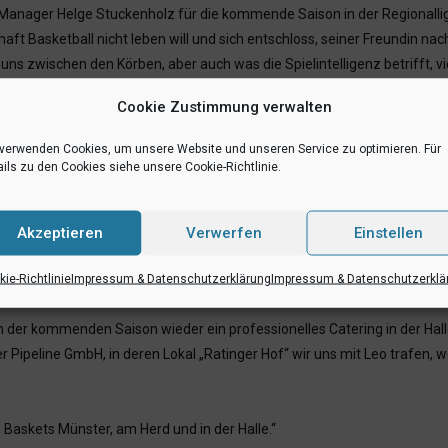
anager Helge Stuckenholz für die kommende Saison in der Regionallig
ft Basketball nicht leben will und sich entschloss, seiner Freundin nac
uns zwischen den Körben, aber auch was die Spielintelligenz betrifft, 
Cookie Zustimmung verwalten
Positionen hängen, da man so sein Lineup stetig verändern kann. Leo k
nd dieses auf beiden Seiten des Feldes“, sagt Stuckenholz.
 verwenden Cookies, um unsere Website und unseren Service zu optimieren. Für
ils zu den Cookies siehe unsere Cookie-Richtlinie.
U10 bis U19)
Akzeptieren
Verwerfen
Einstellen
ie-Richtlinie
Impressum & Datenschutzerklärung
Impressum & Datenschutzerklä
in der kommenden Saison wieder ein professionelles Catering in der Hal
er Pipeline GmbH, in deren Lokal „Ratinger Hof“ wir uns mit Leo trafen,
 Baskets Münster, am Herd und in der Halle.“