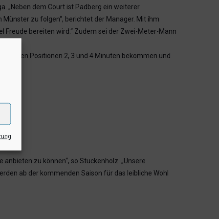
a. „Neben dem Court ist Padberg ein weiterer
h Münster zu folgen“, berichtet der Manager. Mit ihm
viel Freude bereiten wird.“ Zudem sei der Zwei-Meter-Mann
ann auf den Positionen 2, 3 und 4 Minuten bekommen und
rung
le anbieten zu können“, so Stuckenholz. „Unsere
 werden ab der kommenden Saison für das leibliche Wohl