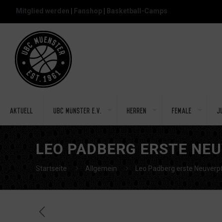
Mitglied werden
|
Fanshop
|
Basketball-Camps
Aktuell
UBC Münster e.V.
Herren
Female
J
LEO PADBERG ERSTE NE
Startseite
Allgemein
Leo Padberg erste Neuverpf