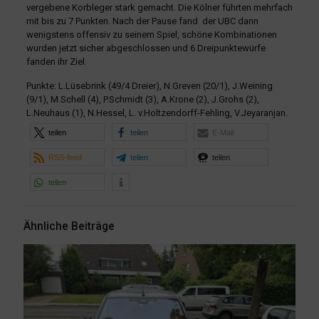
vergebene Korbleger stark gemacht. Die Kölner führten mehrfach
mit bis zu 7 Punkten. Nach der Pause fand der UBC dann
wenigstens offensiv zu seinem Spiel, schöne Kombinationen
wurden jetzt sicher abgeschlossen und 6 Dreipunktewürfe
fanden ihr Ziel.
Punkte: L.Lüsebrink (49/4 Dreier), N.Greven (20/1), J.Weining
(9/1), M.Schell (4), P.Schmidt (3), A.Krone (2), J.Grohs (2),
L.Neuhaus (1), N.Hessel, L. v.Holtzendorff-Fehling, V.Jeyaranjan.
teilen
teilen
E-Mail
RSS-feed
teilen
teilen
teilen
Ähnliche Beiträge