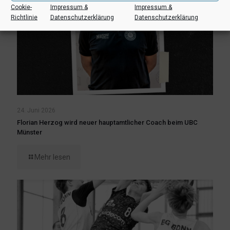
Cookie-
Impressum &
Impressum &
Richtlinie
Datenschutzerklärung
Datenschutzerklärung
24. Juni 2026
Florian Herzog wird neuer hauptamtlicher Coach beim UBC
Münster
Mehr lesen