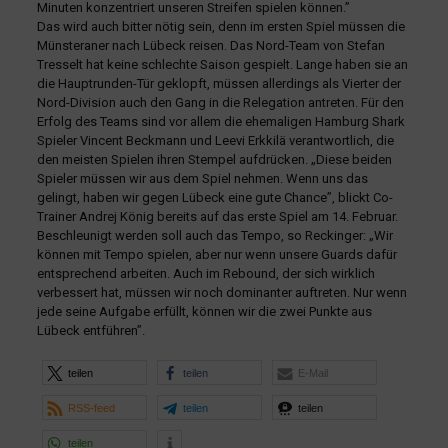
Minuten konzentriert unseren Streifen spielen können.”
Das wird auch bitter nötig sein, denn im ersten Spiel müssen die
Münsteraner nach Lübeck reisen. Das Nord-Team von Stefan
Tresselt hat keine schlechte Saison gespielt. Lange haben sie an
die Hauptrunden-Tür geklopft, müssen allerdings als Vierter der
Nord-Division auch den Gang in die Relegation antreten. Für den
Erfolg des Teams sind vor allem die ehemaligen Hamburg Shark
Spieler Vincent Beckmann und Leevi Erkkilä verantwortlich, die
den meisten Spielen ihren Stempel aufdrücken. „Diese beiden
Spieler müssen wir aus dem Spiel nehmen. Wenn uns das
gelingt, haben wir gegen Lübeck eine gute Chance”, blickt Co-
Trainer Andrej König bereits auf das erste Spiel am 14. Februar.
Beschleunigt werden soll auch das Tempo, so Reckinger: „Wir
können mit Tempo spielen, aber nur wenn unsere Guards dafür
entsprechend arbeiten. Auch im Rebound, der sich wirklich
verbessert hat, müssen wir noch dominanter auftreten. Nur wenn
jede seine Aufgabe erfüllt, können wir die zwei Punkte aus
Lübeck entführen”.
teilen
teilen
E-Mail
RSS-feed
teilen
teilen
teilen