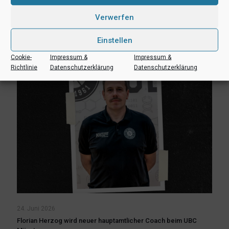
teilen
Verwerfen
Ähnliche Beiträge
Einstellen
Cookie-
Impressum &
Impressum &
Richtlinie
Datenschutzerklärung
Datenschutzerklärung
24. Juni 2026
Florian Herzog wird neuer hauptamtlicher Coach beim UBC