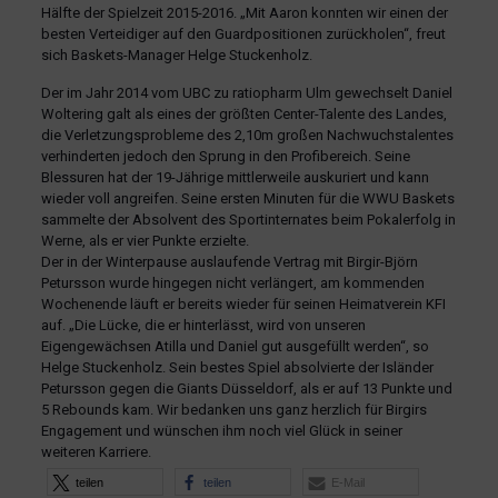
Hälfte der Spielzeit 2015-2016. „Mit Aaron konnten wir einen der
besten Verteidiger auf den Guardpositionen zurückholen“, freut
sich Baskets-Manager Helge Stuckenholz.
Der im Jahr 2014 vom UBC zu ratiopharm Ulm gewechselt Daniel
Woltering galt als eines der größten Center-Talente des Landes,
die Verletzungsprobleme des 2,10m großen Nachwuchstalentes
verhinderten jedoch den Sprung in den Profibereich. Seine
Blessuren hat der 19-Jährige mittlerweile auskuriert und kann
wieder voll angreifen. Seine ersten Minuten für die WWU Baskets
sammelte der Absolvent des Sportinternates beim Pokalerfolg in
Werne, als er vier Punkte erzielte.
Der in der Winterpause auslaufende Vertrag mit Birgir-Björn
Petursson wurde hingegen nicht verlängert, am kommenden
Wochenende läuft er bereits wieder für seinen Heimatverein KFI
auf. „Die Lücke, die er hinterlässt, wird von unseren
Eigengewächsen Atilla und Daniel gut ausgefüllt werden“, so
Helge Stuckenholz. Sein bestes Spiel absolvierte der Isländer
Petursson gegen die Giants Düsseldorf, als er auf 13 Punkte und
5 Rebounds kam. Wir bedanken uns ganz herzlich für Birgirs
Engagement und wünschen ihm noch viel Glück in seiner
weiteren Karriere.
teilen
teilen
E-Mail