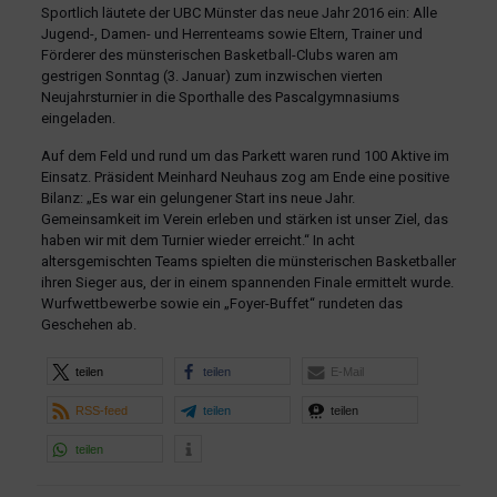
Sportlich läutete der UBC Münster das neue Jahr 2016 ein: Alle
Jugend-, Damen- und Herrenteams sowie Eltern, Trainer und
Förderer des münsterischen Basketball-Clubs waren am
gestrigen Sonntag (3. Januar) zum inzwischen vierten
Neujahrsturnier in die Sporthalle des Pascalgymnasiums
eingeladen.
Auf dem Feld und rund um das Parkett waren rund 100 Aktive im
Einsatz. Präsident Meinhard Neuhaus zog am Ende eine positive
Bilanz: „Es war ein gelungener Start ins neue Jahr.
Gemeinsamkeit im Verein erleben und stärken ist unser Ziel, das
haben wir mit dem Turnier wieder erreicht.“ In acht
altersgemischten Teams spielten die münsterischen Basketballer
ihren Sieger aus, der in einem spannenden Finale ermittelt wurde.
Wurfwettbewerbe sowie ein „Foyer-Buffet“ rundeten das
Geschehen ab.
teilen
teilen
E-Mail
RSS-feed
teilen
teilen
teilen