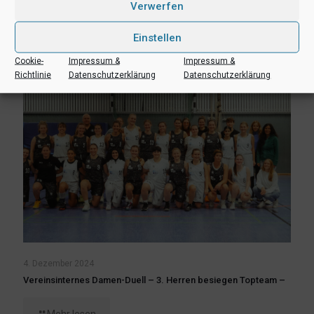
Verwerfen
Mehr lesen
Einstellen
Cookie-
Impressum &
Impressum &
Richtlinie
Datenschutzerklärung
Datenschutzerklärung
4. Dezember 2024
Vereinsinternes Damen-Duell – 3. Herren besiegen Topteam –
Mehr lesen