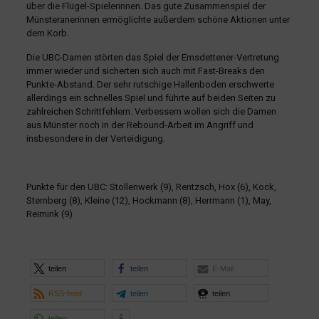
über die Flügel-Spielerinnen. Das gute Zusammenspiel der
Münsteranerinnen ermöglichte außerdem schöne Aktionen unter
dem Korb.
Die UBC-Damen störten das Spiel der Emsdettener-Vertretung
immer wieder und sicherten sich auch mit Fast-Breaks den
Punkte-Abstand. Der sehr rutschige Hallenboden erschwerte
allerdings ein schnelles Spiel und führte auf beiden Seiten zu
zahlreichen Schrittfehlern. Verbessern wollen sich die Damen
aus Münster noch in der Rebound-Arbeit im Angriff und
insbesondere in der Verteidigung.
Punkte für den UBC: Stollenwerk (9), Rentzsch, Hox (6), Kock,
Sternberg (8), Kleine (12), Hockmann (8), Herrmann (1), May,
Reimink (9)
teilen
teilen
E-Mail
RSS-feed
teilen
teilen
teilen